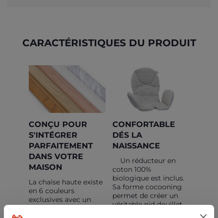
CARACTÉRISTIQUES DU PRODUIT
CONÇU POUR
CONFORTABLE
S'INTÉGRER
DÉS LA
PARFAITEMENT
NAISSANCE
DANS VOTRE
Un réducteur en
MAISON
coton 100%
biologique est inclus.
La chaise haute existe
Sa forme cocooning
en 6 couleurs
permet de créer un
exclusives avec un
véritable nid douillet
match parfait entre
pour bébé.
les pieds de la chaise