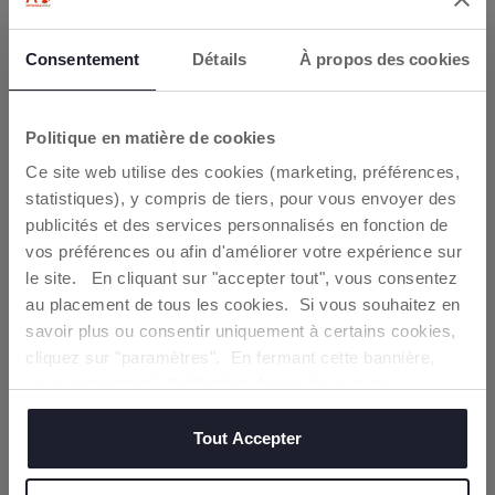
et le coussin d'assise.
Consentement
Détails
À propos des cookies
INSCRIVEZ-VOUS À LA
NEWSLETTER CHICCO !
Politique en matière de cookies
Vous bénéficiez immédiatement d'une
Ce site web utilise des cookies (marketing, préférences,
réduction de 10€
à dépenser lors de votre
statistiques), y compris de tiers, pour vous envoyer des
premier achat en ligne*
INCLINABLE (0M+)
CHAISE HAUTE
publicités et des services personnalisés en fonction de
vos préférences ou afin d'améliorer votre expérience sur
La Polly Armonia est
La Polly Armonia peut
Entrez votre adresse e-mail
homologuée dès la
être utilisée à partir de
le site. En cliquant sur "accepter tout", vous consentez
naissance grâce à son
6 mois comme chaise
au placement de tous les cookies. Si vous souhaitez en
En cliquant sur Obtenir, vous déclarez avoir lu et
dossier entièrement
haute. Composée de 9
accepté les termes de la
politique de
savoir plus ou consentir uniquement à certains cookies,
inclinable. Le dossier
niveaux de hauteurs
confidentialité
peut être incliné en 3
différentes, un plateau
cliquez sur "paramètres". En fermant cette bannière,
positions différentes,
pratique et spacieux
vous consentez à l'utilisation des seuls cookies
pour garantir un
avec un couvre-
techniques, qui sont essentiels au service demandé.
confort optimal.
plateau pour un
OBTENIR
maximum de
Tout Accepter
praticité.
*dès 50€ d'achat