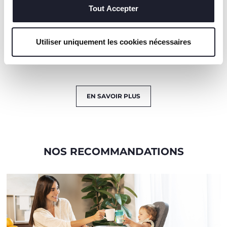
MOINS DE
LAVABLE AU
Tout Accepter
DÉSORDRE
LAVE-VAISSELLE
Idéale pour
Résistant au lave-
Utiliser uniquement les cookies nécessaires
encourager votre
vaisselle.
bébé à manger tout
seul en toute sécurité.
EN SAVOIR PLUS
NOS RECOMMANDATIONS