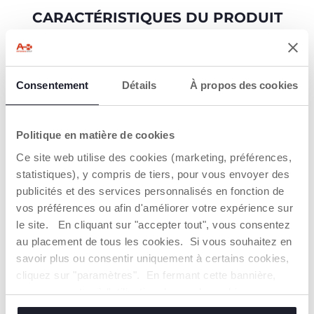
CARACTÉRISTIQUES DU PRODUIT
Consentement
Détails
À propos des cookies
100 % SILICONE
BASE À
Politique en matière de cookies
VENTOUSE
Plus robuste, flexible
Ce site web utilise des cookies (marketing, préférences,
et facile à nettoyer
La base à ventouse
statistiques), y compris de tiers, pour vous envoyer des
maintient l'assiette
publicités et des services personnalisés en fonction de
fermement en place.
vos préférences ou afin d'améliorer votre expérience sur
le site. En cliquant sur "accepter tout", vous consentez
au placement de tous les cookies. Si vous souhaitez en
savoir plus ou consentir uniquement à certains cookies,
cliquez sur "paramètres". En fermant cette bannière,
vous consentez à l'utilisation des seuls cookies
techniques, qui sont essentiels au service demandé.