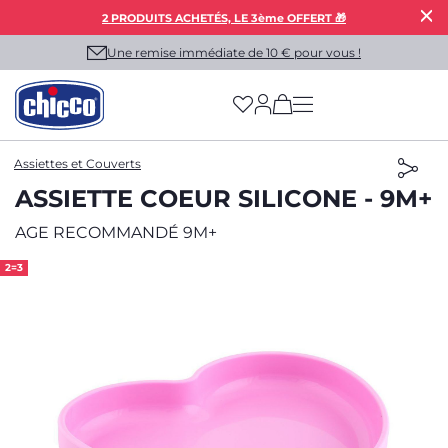
2 PRODUITS ACHETÉS, LE 3ème OFFERT 🎁
Une remise immédiate de 10 € pour vous !
(has more options on
Assiettes et Couverts
ASSIETTE COEUR SILICONE - 9M+
AGE RECOMMANDÉ 9M+
2=3