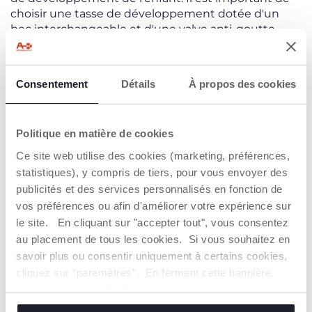
choisir une tasse de développement dotée d'un
bec interchangeable et d'une valve anti-goutte
amovible : les premiers aident l'enfant à positionner
correctement ses lèvres, tandis que les valves
amovibles empêchent les fuites d'eau indésirables
Consentement
Détails
À propos des cookies
et, si elles sont enlevées, permettent à l'enfant de
bénéficier d'un écoulement libre mais réduit du
liquide. La forme des poignées ergonomiques, le
Politique en matière de cookies
poids et les matériaux utilisés, équilibrés en
fonction des capacités motrices de l'enfant à
Ce site web utilise des cookies (marketing, préférences,
chaque âge de son développement, l'aideront à
statistiques), y compris de tiers, pour vous envoyer des
acquérir une nouvelle autonomie.
publicités et des services personnalisés en fonction de
vos préférences ou afin d'améliorer votre expérience sur
le site. En cliquant sur "accepter tout", vous consentez
au placement de tous les cookies. Si vous souhaitez en
INSCRIVEZ-VOUS À NOTRE NEWSLETTER
savoir plus ou consentir uniquement à certains cookies,
Immédiatement pour vous un bon de 10€ à
cliquez sur "paramètres". En fermant cette bannière,
dépenser sur notre site internet
vous consentez à l'utilisation des seuls cookies
techniques, qui sont essentiels au service demandé.
E-mail