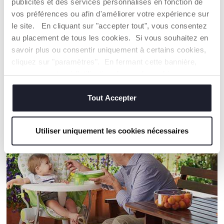
publicités et des services personnalisés en fonction de
vos préférences ou afin d'améliorer votre expérience sur
LAVE-VAISELLE
le site. En cliquant sur "accepter tout", vous consentez
Plus pratique pour les
au placement de tous les cookies. Si vous souhaitez en
parents.
savoir plus ou consentir uniquement à certains cookies,
cliquez sur "paramètres". En fermant cette bannière,
vous consentez à l'utilisation des seuls cookies
techniques, qui sont essentiels au service demandé.
Tout Accepter
NOS RECOMMANDATIONS
Utiliser uniquement les cookies nécessaires