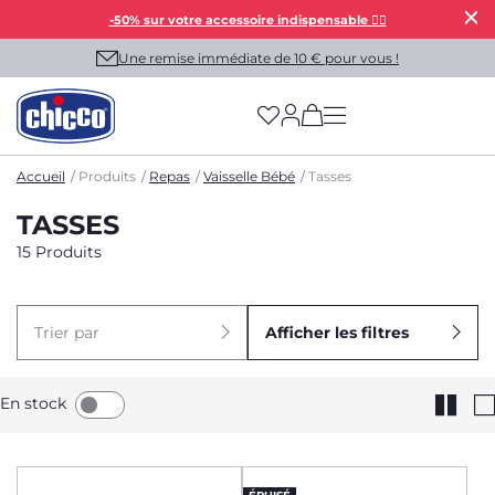
-50% sur votre accessoire indispensable 👯‍♀️
Une remise immédiate de 10 € pour vous !
(has more options on
Accueil
Produits
Repas
Vaisselle Bébé
Tasses
TASSES
15 Produits
Trier par
Afficher les filtres
En stock