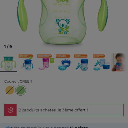
1
/
9
Couleur:
GREEN
2 produits achetés, le 3ème offert !