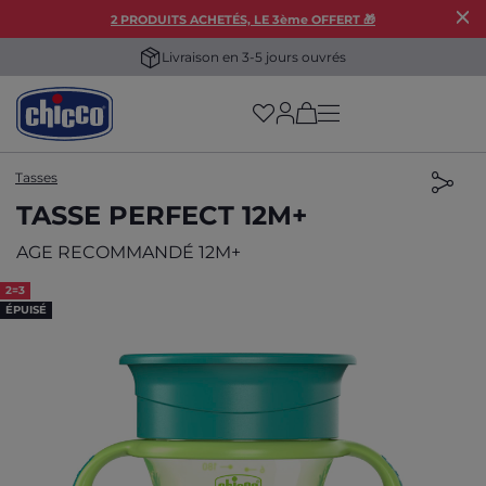
2 PRODUITS ACHETÉS, LE 3ème OFFERT 🎁
Livraison en 3-5 jours ouvrés
(has more options on
Tasses
TASSE PERFECT 12M+
AGE RECOMMANDÉ 12M+
2=3
ÉPUISÉ