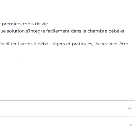
x premiers mois de vie.
aque solution s’intègre facilement dans la chambre bébé et
aciliter l’accès à bébé. Légers et pratiques, ils peuvent être
ÉCURITÉ
proximité de bébé tout en conservant un espace sécurisé.
ant. Son matelas confortable favorise un sommeil de qualité.
l est facile à déplacer dans la maison et accompagne la
tilise facilement chez les grands-parents, en vacances ou en