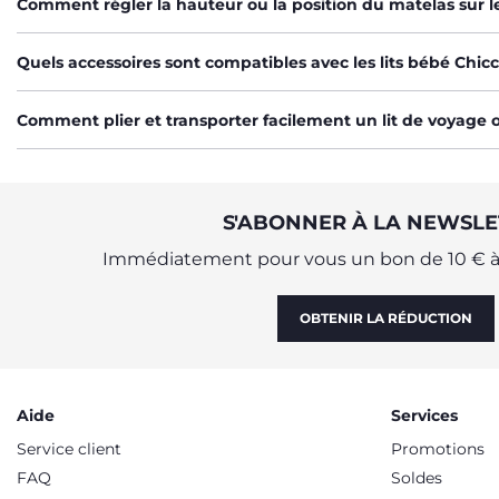
Facile à transporter grâce à son sac dédié, le lit de voyage p
Comment régler la hauteur ou la position du matelas sur le
BERCEAUX ET LITS BÉBÉ CHICCO : UNE
Quels accessoires sont compatibles avec les lits bébé Chicc
Que ce soit pour la chambre ou les déplacements,
les berceau
voyage, chaque modèle est conçu pour allier sécurité, confort e
Comment plier et transporter facilement un lit de voyage 
Pensés pour accompagner chaque étape de croissance, ils perm
S'ABONNER À LA NEWSLE
Immédiatement pour vous un bon de 10 € à 
OBTENIR LA RÉDUCTION
Aide
Services
Service client
Promotions
FAQ
Soldes