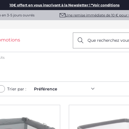
10€ offert en vous inscrivant à la Newsletter ! *Voir conditions
Une remise immédiate de 10 € pour 
n en 3-5 jours ouvrés
omotions
Que recherchez vou
its
Trier par :
Préférence