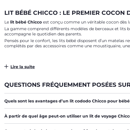
LIT BÉBÉ CHICCO : LE PREMIER COCON 
Le
lit bébé Chicco
est conçu comme un véritable cocon dès la n
La gamme comprend différents modèles de berceaux et lits bébé 
accompagne le quotidien des parents.
Pensés pour le confort, les lits bébé disposent d’un matelas res
complétés par des accessoires comme une moustiquaire, une 
BERCEAU ET LIT CODODO CHICCO NEXT2
Lire la suite
Le
berceau cododo
fait partie des solutions les plus appréc
Fixé au lit parental, ce berceau bébé dispose d’une paroi latér
Évolutif, il peut aussi être utilisé comme lit bébé indépendant
QUESTIONS FRÉQUEMMENT POSÉES SUR 
croissance de bébé.
Quels sont les avantages d’un lit cododo Chicco pour bébé 
LIT DE VOYAGE BÉBÉ : UN BERCEAU N
Le
lit de voyage bébé
est indispensable pour assurer un somme
À partir de quel âge peut-on utiliser un lit de voyage Chicc
week-end.
Ce type de lit bébé offre un confort proche d’un
berceau clas