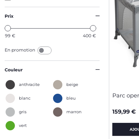
Prix
99
€
400
€
En promotion
Couleur
anthracite
beige
Parc ope
blanc
bleu
159,99 €
gris
marron
vert
AJO