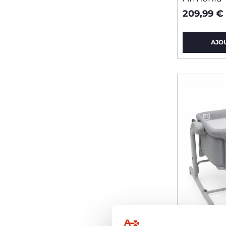
209,99 €
AJO