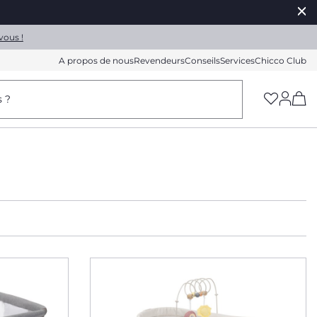
vous !
A propos de nous
Revendeurs
Conseils
Services
Chicco Club
(h
s ?