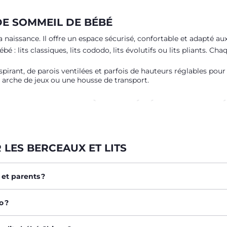
DE SOMMEIL DE BÉBÉ
aissance. Il offre un espace sécurisé, confortable et adapté au
: lits classiques, lits cododo, lits évolutifs ou lits pliants. Ch
pirant, de parois ventilées et parfois de hauteurs réglables pour f
arche de jeux ou une housse de transport.
ME : DORMIR PRÈS DE BÉBÉ EN TOUTE S
iées des parents. Le modèle Chicco Next2Me permet de dormir à 
ale amovible pour faciliter les tétées nocturnes et rassurer l’enf
. Grâce à sa structure légère, ses roues et son système pliable, i
LES BERCEAUX ET LITS
et parents ?
OMADE POUR TOUTES LES AVENTURES
il confortable en déplacement. Léger, pliable et compact, il s’u
o ?
sique
grâce à son matelas intégré et ses parois respirantes.