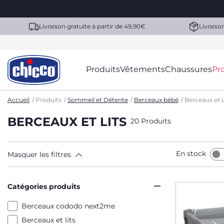
Livraison gratuite à partir de 49,90€
Livraiso
Produits
Vêtements
Chaussures
Pr
Accueil
Produits
Sommeil et Détente
Berceaux bébé
Berceaux et L
BERCEAUX ET LITS
20 Produits
En stock
Masquer les filtres
Catégories produits
Berceaux cododo next2me
Berceaux et lits