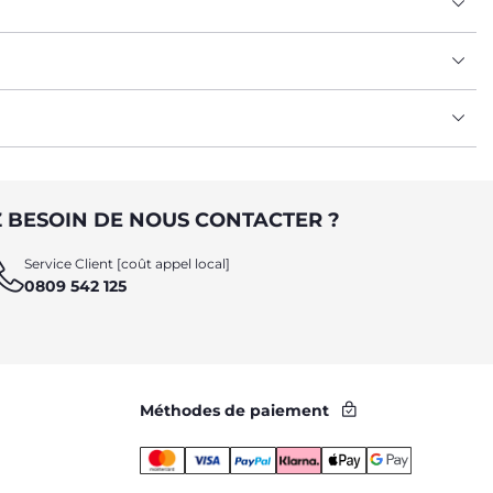
ceau cododo au lit bébé évolutif en passant par le lit de
sommeil rassurant et confortable.
 BESOIN DE NOUS CONTACTER ?
Service Client [coût appel local]
0809 542 125
Méthodes de paiement