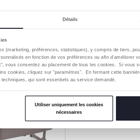
3 Couleurs
Détails
Cododo Chicco
Berceau Cododo Chic
Magic Evo
Next2Me Forever
kies
399,99 €
es (marketing, préférences, statistiques), y compris de tiers, p
rsonnalisés en fonction de vos préférences ou afin d'améliorer v
UTER AU PANIER
AJOUTER AU PANIER
ut", vous consentez au placement de tous les cookies. Si vous s
ins cookies, cliquez sur "paramètres". En fermant cette banniè
ies techniques, qui sont essentiels au service demandé.
+ CADEAU
Utiliser uniquement les cookies
nécessaires