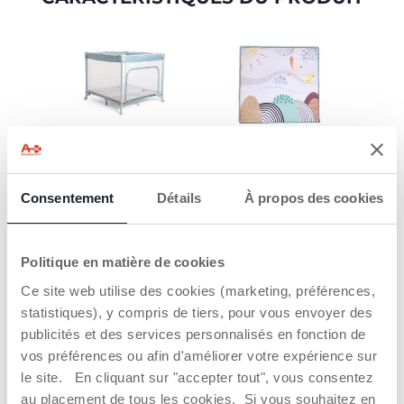
FAVORISE
TAPIS DE JEU
L’AUTONOMIE
COLORÉ ET
AMUSANT
Le parc Open Playpen
Consentement
Détails
À propos des cookies
est conçu pour
Le parc est équipé
accompagner bébé
d’un grand tapis de
dans le
jeu aux graphismes
développement de sa
Politique en matière de cookies
colorés pour divertir
motricité. La
et amuser bébé. Le
Ce site web utilise des cookies (marketing, préférences,
fermeture zippée
tapis est amovible et
latérale lui permet
statistiques), y compris de tiers, pour vous envoyer des
peut également être
d’entrer et de sortir en
utilisé seul au sol.
publicités et des services personnalisés en fonction de
toute autonomie,
vos préférences ou afin d'améliorer votre expérience sur
tandis que les
poignées latérales
le site. En cliquant sur "accepter tout", vous consentez
l’aident à se lever
au placement de tous les cookies. Si vous souhaitez en