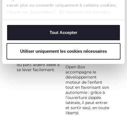
facilement.
savoir plus ou consentir uniquement à certains cookies,
cliquez sur "paramètres". En fermant cette bannière,
vous consentez à l'utilisation des seuls cookies
techniques, qui sont essentiels au service demandé.
Tout Accepter
POIGNÉES
AIDE BÉBÉ À
Utiliser uniquement les cookies nécessaires
GAGNER EN
Les poignées placées
AUTONOMIE
sur les quatre côtés
du parc aident bébé à
Open Box
se lever facilement.
accompagne le
développement
moteur de l’enfant
tout en favorisant son
autonomie : grâce à
l’ouverture zippée
latérale, il peut entrer
et sortir seul, en toute
liberté.