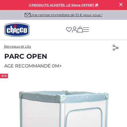
2 PRODUITS ACHETÉS, LE 3ème OFFERT 🎁
Une remise immédiate de 10 € pour vous !
(has more options on
Berceaux et Lits
PARC OPEN
AGE RECOMMANDÉ 0M+
2=3