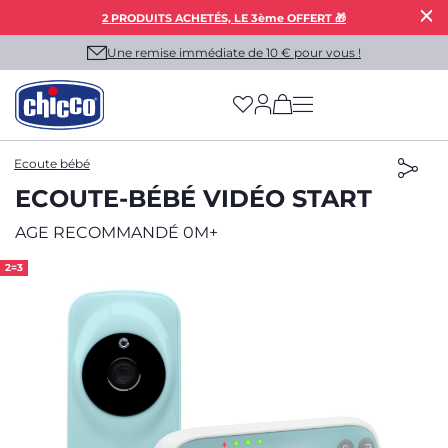
2 PRODUITS ACHETÉS, LE 3ème OFFERT 🎁
Une remise immédiate de 10 € pour vous !
(has more options on
Ecoute bébé
ECOUTE-BÉBÉ VIDÉO START
AGE RECOMMANDÉ 0M+
2=3