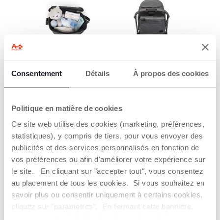
DE LARGE ESPACE
FACILE A UTILISER
DE RANGEMENT
Il s'attache facilement
Consentement
Détails
À propos des cookies
sur la poussette grâce
Cet organisateur
aux sangles réglables.
comprend plusieurs
compartiments, pour
Politique en matière de cookies
offrir un maximum
d'espace de
Ce site web utilise des cookies (marketing, préférences,
rangement pour
toutes vos affaires
statistiques), y compris de tiers, pour vous envoyer des
publicités et des services personnalisés en fonction de
vos préférences ou afin d'améliorer votre expérience sur
le site. En cliquant sur "accepter tout", vous consentez
au placement de tous les cookies. Si vous souhaitez en
savoir plus ou consentir uniquement à certains cookies,
cliquez sur "paramètres". En fermant cette bannière,
MULTIUSAGES
DESIGN
vous consentez à l'utilisation des seuls cookies