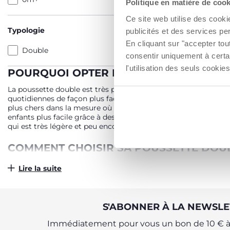
Politique en matière de coo
AJO
Ce site web utilise des cooki
Typologie
publicités et des services pe
En cliquant sur "accepter to
Double
consentir uniquement à certa
l'utilisation des seuls cook
POURQUOI OPTER POUR UNE POUSSETT
La poussette double est très pratique lorsque l’on a des jum
quotidiennes de façon plus facile. Néanmoins, lorsque l'on p
plus chers dans la mesure où ils sont faits pour deux bébés 
enfants plus facile grâce à des modèles légers et compacts, t
qui est très légère et peu encombrante.
COMMENT CHOISIR SA POUSSETTE DOUB
Plusieurs modèles de poussettes doubles existent. Pour bien fa
Lire la suite
(quotidienne ou occasionnelle), l’âge des enfants ou encore l
apportées, il sera plus aisé de choisir le modèle de poussette 
LES DIFFÉRENTS MODÈLES DE POUSSET
S'ABONNER À LA NEWSLE
On trouve deux modèles types de poussettes doubles : Les mo
Immédiatement pour vous un bon de 10 € à 