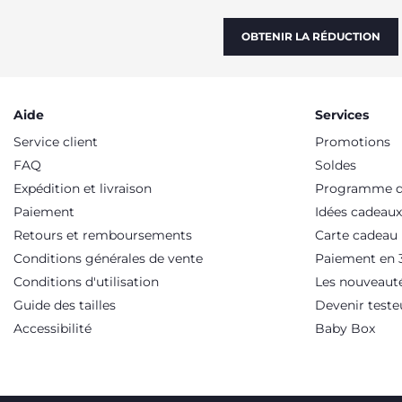
fonction de l’âge des enfants. Vous trouverez ainsi des modèl
les âges. Les critères à prendre en compte lors de l’achat de 
également être un critère. Il faut opter pour des modèles aux l
OBTENIR LA RÉDUCTION
pliable et compact, mais également le plus léger possible. Les
modèle pratique tel que la poussette Ohlala Twin qui a un pani
double sélectionnée soit conforme aux normes de sécurité.
Aide
Services
Service client
Promotions
FAQ
Soldes
Expédition et livraison
Programme de
Paiement
Idées cadeaux
Retours et remboursements
Carte cadeau
Conditions générales de vente
Paiement en 3
Conditions d'utilisation
Les nouveaut
Guide des tailles
Devenir teste
Accessibilité
Baby Box