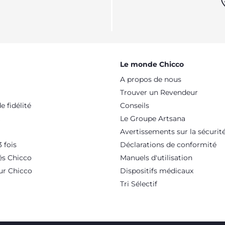
es de poussettes tandem pour les enfants de 0 à 3 ans, de 6 mois
votre poussette double Lors de l’achat de votre poussette tandem,
arges assises permettant aux enfants de se sentir bien. La pratic
 rangements sont aussi un critère de choix lors de l’achat de vot
er de rangement. Les normes de sécurité : dernier point, mais non
Le monde Chicco
A propos de nous
Trouver un Revendeur
 fidélité
Conseils
Le Groupe Artsana
Avertissements sur la sécurit
 fois
Déclarations de conformité
és Chicco
Manuels d'utilisation
ur Chicco
Dispositifs médicaux
Tri Sélectif