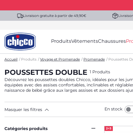
Livraison gratuite à partir de 49,90€
Livraiso
Produits
Vêtements
Chaussures
Pr
Accueil
Produits
Voyage et Promenade
Promenade
Poussettes D
POUSSETTES DOUBLE
1 Produits
Découvrez les poussettes doubles Chicco, idéales pour les jume
équipées avec des assises confortables, inclinables et réglabl
naissance de bébé grâce aux larges assises et aux dossiers a
En stock
Masquer les filtres
Catégories produits
2=3