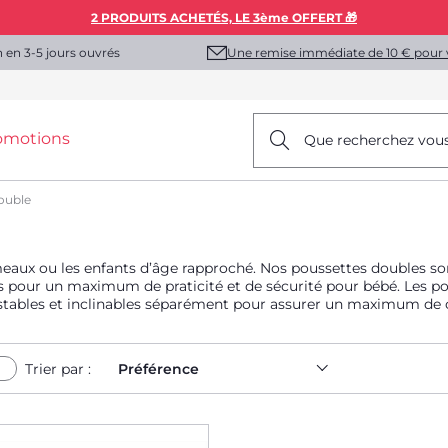
2 PRODUITS ACHETÉS, LE 3ème OFFERT 🎁
Une remise immédiate de 10 € pour 
n en 3-5 jours ouvrés
omotions
Que recherchez vou
ouble
aux ou les enfants d’âge rapproché. Nos poussettes doubles sont 
es pour un maximum de praticité et de sécurité pour bébé. Les po
justables et inclinables séparément pour assurer un maximum de 
Trier par :
Préférence