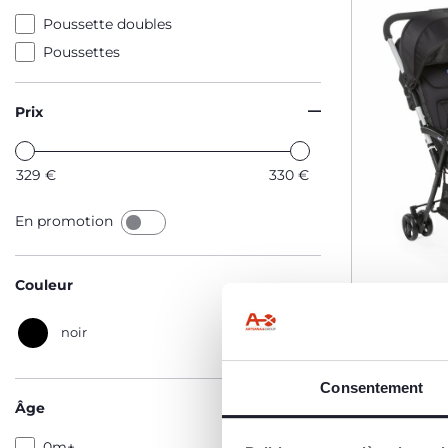
Poussette doubles
Poussettes
Prix
329
€
330
€
En promotion
Couleur
noir
Poussett
Consentement
Âge
329,99 €
0m+