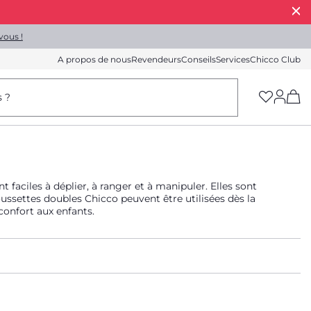
vous !
A propos de nous
Revendeurs
Conseils
Services
Chicco Club
(h
s ?
faciles à déplier, à ranger et à manipuler. Elles sont
ussettes doubles Chicco peuvent être utilisées dès la
confort aux enfants.