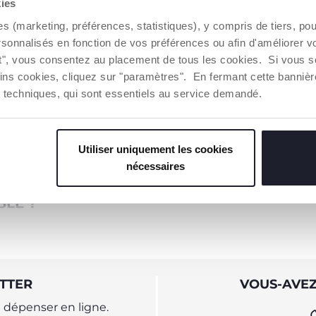
kies
UTER AU PANIER
es (marketing, préférences, statistiques), y compris de tiers, p
rsonnalisés en fonction de vos préférences ou afin d'améliorer v
ut", vous consentez au placement de tous les cookies. Si vous s
ins cookies, cliquez sur "paramètres". En fermant cette banniè
ies techniques, qui sont essentiels au service demandé.
E DOUBLE ?
eaux, car vous pourrez placer vos deux enfants dans la même pou
arle de poussettes doubles ou tandems, on pense à des modèles p
et non un. C’est dans cette optique que Chicco a développé une
Utiliser uniquement les cookies
oujours dans le but de vous faciliter la vie. Chicco vous propo
nécessaires
LE ?
ire votre choix, il sera important de vous poser quelques questi
’environnement dans lequel vous vivez (maison, appartement, zone
double le plus adapté à votre mode de vie.
TES DOUBLES
TTER
VOUS-AVEZ
dèles de poussettes doubles côte à côte et les modèles en lign
dépenser en ligne.