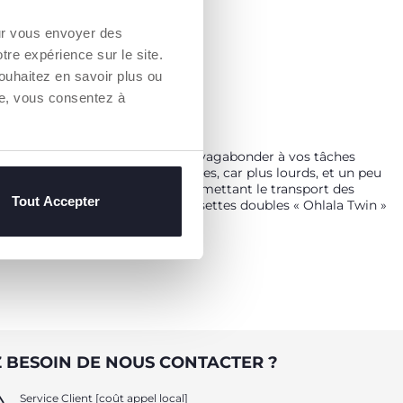
our vous envoyer des
otre expérience sur le site.
ouhaitez en savoir plus ou
re, vous consentez à
ssette, vous permettant ainsi de vagabonder à vos tâches
lus encombrants, moins maniables, car plus lourds, et un peu
 gamme de poussettes doubles permettant le transport des
Tout Accepter
se notamment les modèles de poussettes doubles « Ohlala Twin »
ons au préalable, comme l’utilisation que vous en ferez
 rurale ou urbaine). Une fois les réponses à ces questions
 BESOIN DE NOUS CONTACTER ?
e. On peut également trouver des poussettes doubles en
Service Client [coût appel local]