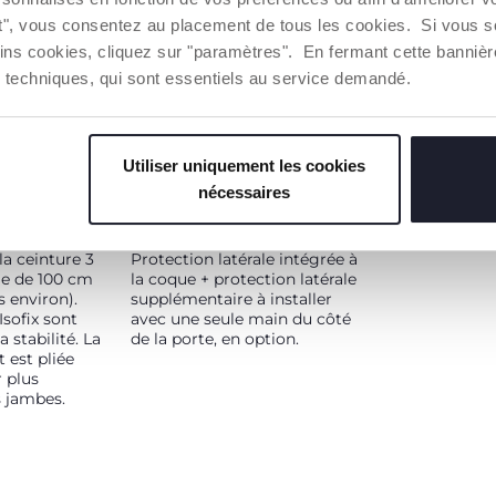
ut", vous consentez au placement de tous les cookies. Si vous s
ins cookies, cliquez sur "paramètres". En fermant cette banniè
ies techniques, qui sont essentiels au service demandé.
Utiliser uniquement les cookies
nécessaires
N POUR
SYSTÈME DE SÉCURITÉ
ENFANTS
LATÉRAL
la ceinture 3
Protection latérale intégrée à
le de 100 cm
la coque + protection latérale
s environ).
supplémentaire à installer
sofix sont
avec une seule main du côté
 stabilité. La
de la porte, en option.
 est pliée
 plus
s jambes.