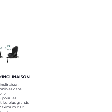
'INCLINAISON
'inclinaison
ponibles dans
elle
, pour les
t les plus grands
 maximum 150°
e avec