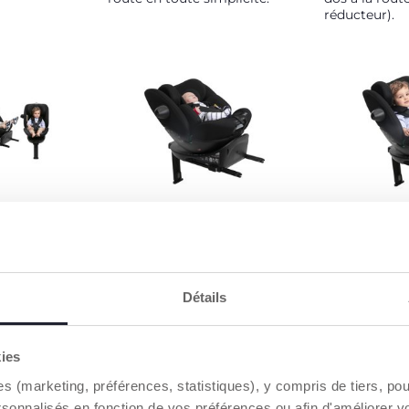
réducteur).
ION POUR
RÉDUCTEUR
SÉCURITÉ
-NÉS ET
ABSORBEUR D'ÉNERGIE
SUPPLÉME
ITS
De 40 à 75 cm pour une
Position dos 
sécurité optimale et une
prolongée ju
c connecteurs
position ergonomique du
pour plus de 
Détails
e force
nouveau-né dès les premiers
position face 
0-4 ans
moments. Têtière amovible (à
possible qu'à
t est retenu
partir de 60 cm) et facile à
et 76 cm (exi
 harnais à 5
kies
laver.
nouvelle rég
R129).
es (marketing, préférences, statistiques), y compris de tiers, p
rsonnalisés en fonction de vos préférences ou afin d'améliorer v