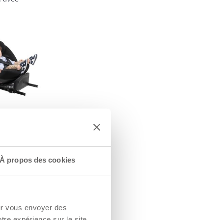
NTAIRE
à la route
squ'à 105 cm
sécurité. La
À propos des cookies
à la route n'est
 partir de 15 mois
gence de la
lementation ECE
our vous envoyer des
otre expérience sur le site.