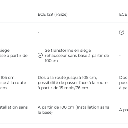
ECE 129 (i-Size)
ECE 
-
siège
Se transforme en siège
se à partir de
rehausseur sans base à partir de
-
100cm
 105 cm,
Dos à la route jusqu'à 105 cm,
Dos 
ace à la route
possibilité de passer face à la route
poss
6 cm
à partir de 15 mois/76 cm
à pa
stallation sans
A partir de 100 cm (Installation sans
A pa
la base)