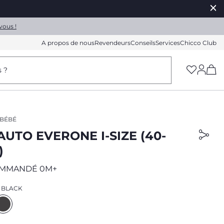
vous !
A propos de nous
Revendeurs
Conseils
Services
Chicco Club
(h
s ?
 BÉBÉ
AUTO EVERONE I-SIZE (40-
)
OMMANDÉ 0M+
 BLACK