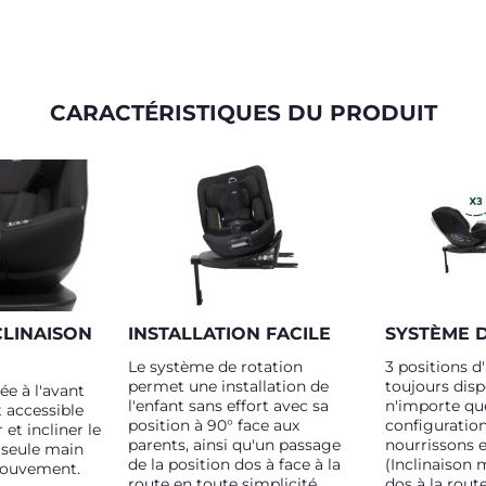
CARACTÉRISTIQUES DU PRODUIT
CLINAISON
INSTALLATION FACILE
SYSTÈME D
Le système de rotation
3 positions d
permet une installation de
toujours dis
ée à l'avant
l'enfant sans effort avec sa
n'importe qu
 accessible
position à 90° face aux
configuration
 et incliner le
parents, ainsi qu'un passage
nourrissons e
 seule main
de la position dos à face à la
(Inclinaison
mouvement.
route en toute simplicité.
dos à la rout