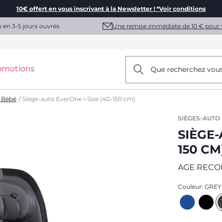
10€ offert en vous inscrivant à la Newsletter ! *Voir conditions
Une remise immédiate de 10 € pour 
n en 3-5 jours ouvrés
omotions
Que recherchez vou
 Bébé
Siège-auto EverOne i-Size (40-150 cm)
SIÈGES-AUTO
SIÈGE-
150 CM
AGE REC
Couleur:
GREY