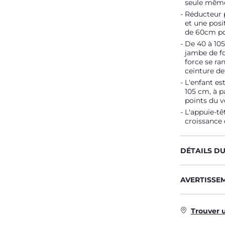
seule même 
Réducteur 
et une posi
de 60cm po
De 40 à 105
jambe de fo
force se ran
ceinture de
L'enfant es
105 cm, à p
points du v
L'appuie-tê
croissance 
DÉTAILS D
AVERTISSE
Trouver 