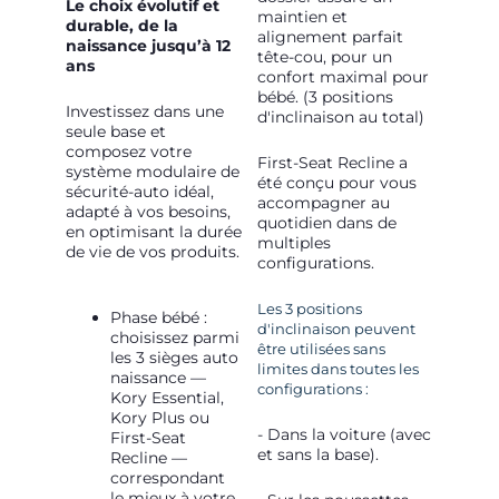
Le choix évolutif et
maintien et
durable, de la
alignement parfait
naissance jusqu’à 12
tête-cou, pour un
ans
confort maximal pour
bébé. (3 positions
Investissez dans une
d'inclinaison au total)
seule base et
composez votre
First-Seat Recline a
système modulaire de
été conçu pour vous
sécurité-auto idéal,
accompagner au
adapté à vos besoins,
quotidien dans de
en optimisant la durée
multiples
de vie de vos produits.
configurations.
Les 3 positions
Phase bébé :
d'inclinaison peuvent
choisissez parmi
être utilisées sans
les 3 sièges auto
limites dans toutes les
naissance —
configurations :
Kory Essential,
Kory Plus ou
- Dans la voiture (avec
First-Seat
et sans la base).
Recline —
correspondant
le mieux à votre