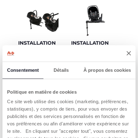
INSTALLATION
INSTALLATION
FLEXIBLE
FACILE
Le siège-auto s'installe
Une fois installée sur
toujours dos à la route
la Base rotative 360 i-
Consentement
Détails
À propos des cookies
selon 2 manières :
Size (vendue
séparément), le siège-
auto First-Seat
- Avec la "Base
Recline i-Size pivote à
Rotative 360" (vendue
Politique en matière de cookies
90° face aux parents,
séparement) avec les
permettant d'installer
connecteurs Isofix et
Ce site web utilise des cookies (marketing, préférences,
rapidement et
la jambe de force.
statistiques), y compris de tiers, pour vous envoyer des
facilement bébé. Le
système de sécurité
publicités et des services personnalisés en fonction de
- Avec la ceinture à 3
anti mauvaise
points de votre
vos préférences ou afin d'améliorer votre expérience sur
utilisation limite la
véhicule.
le site. En cliquant sur "accepter tout", vous consentez
rotation à 180°,
garantissant ainsi la