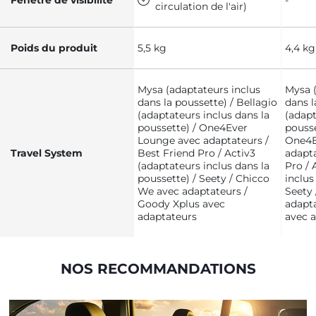
Fenêtre de visibilité
-
circulation de l'air)
Poids du produit
5,5 kg
4,4 kg
Mysa (adaptateurs inclus
Mysa (
dans la poussette) / Bellagio
dans l
(adaptateurs inclus dans la
(adapt
poussette) / One4Ever
pousse
Lounge avec adaptateurs /
One4E
Travel System
Best Friend Pro / Activ3
adapta
(adaptateurs inclus dans la
Pro / 
poussette) / Seety / Chicco
inclus
We avec adaptateurs /
Seety
Goody Xplus avec
adapt
adaptateurs
avec 
NOS RECOMMANDATIONS