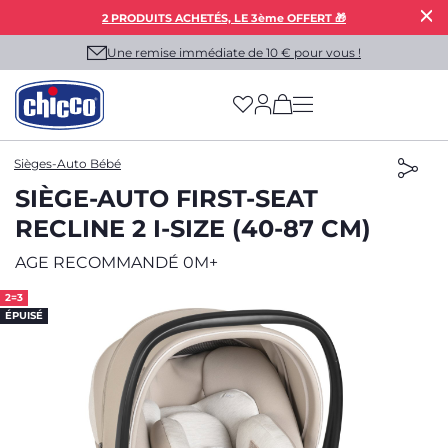
2 PRODUITS ACHETÉS, LE 3ème OFFERT 🎁
Une remise immédiate de 10 € pour vous !
(has more options on
Sièges-Auto Bébé
SIÈGE-AUTO FIRST-SEAT
RECLINE 2 I-SIZE (40-87 CM)
AGE RECOMMANDÉ 0M+
2=3
ÉPUISÉ