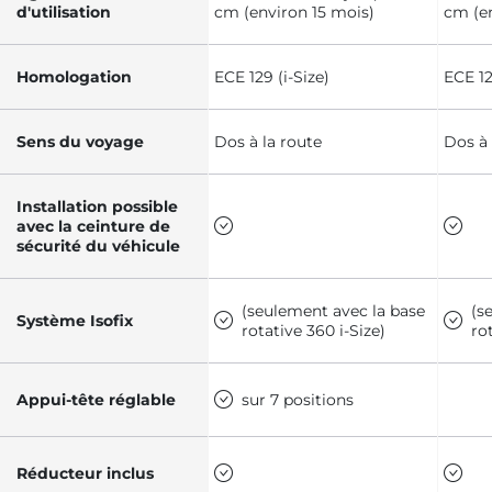
d'utilisation
cm (environ 15 mois)
cm (en
Homologation
ECE 129 (i-Size)
ECE 12
Sens du voyage
Dos à la route
Dos à 
Installation possible
avec la ceinture de
sécurité du véhicule
(seulement avec la base
(s
Système Isofix
rotative 360 i-Size)
ro
Appui-tête réglable
sur 7 positions
Réducteur inclus