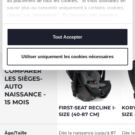
au placement de tous les cookies. Si vous souhaitez en
position dos à la route
savoir plus ou consentir uniquement à certains cookies,
obligatoire.
cliquez sur "paramètres". En fermant cette bannière,
vous consentez à l'utilisation des seuls cookies
EN SAVOIR PLUS
techniques, qui sont essentiels au service demandé.
Tout Accepter
Utiliser uniquement les cookies nécessaires
COMPARER
LES SIÈGES-
AUTO
NAISSANCE -
15 MOIS
FIRST-SEAT RECLINE I-
KORY
SIZE (40-87 CM)
SIZE
Âge/Taille
Dès la naissance jusqu'à 87
Dès la