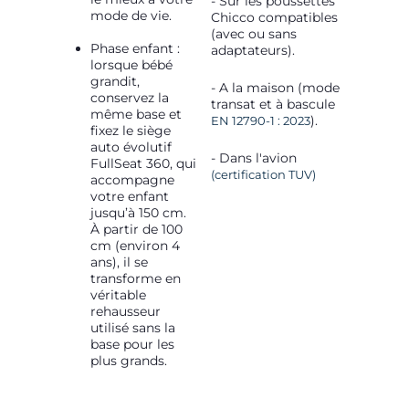
- Sur les poussettes
mode de vie.
Chicco compatibles
(avec ou sans
Phase enfant :
adaptateurs).
lorsque bébé
grandit,
- A la maison (mode
conservez la
transat et à bascule
même base et
).
EN 12790-1 : 2023
fixez le siège
auto évolutif
- Dans l'avion
FullSeat 360, qui
(certification TUV)
accompagne
votre enfant
jusqu’à 150 cm.
À partir de 100
cm (environ 4
ans), il se
transforme en
véritable
rehausseur
utilisé sans la
base pour les
plus grands.