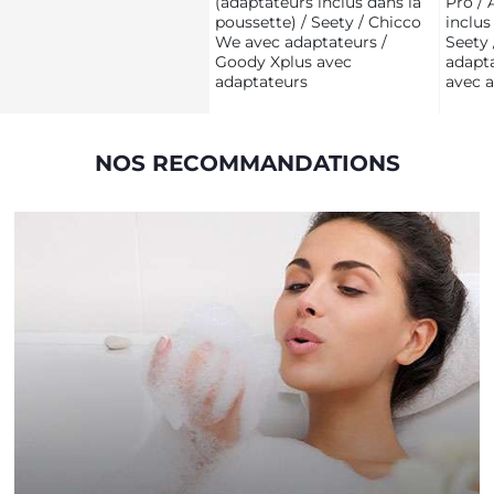
(adaptateurs inclus dans la
Pro / 
poussette) / Seety / Chicco
inclus
We avec adaptateurs /
Seety
Goody Xplus avec
adapt
adaptateurs
avec 
NOS RECOMMANDATIONS