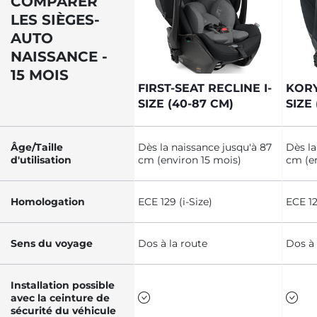
COMPARER
LES SIÈGES-
AUTO
NAISSANCE -
15 MOIS
FIRST-SEAT RECLINE I-
KORY
SIZE (40-87 CM)
SIZE
Âge/Taille
Dès la naissance jusqu'à 87
Dès la
d'utilisation
cm (environ 15 mois)
cm (en
Homologation
ECE 129 (i-Size)
ECE 12
Sens du voyage
Dos à la route
Dos à 
Installation possible
avec la ceinture de
sécurité du véhicule