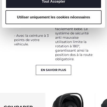
Tout Accepter
séparément), le siège-
auto First-Seat
- Avec la "Base
Recline i-Size pivote à
Rotative 360" (vendue
90° face aux parents,
Utiliser uniquement les cookies nécessaires
séparement) avec les
permettant d'installer
connecteurs Isofix et
rapidement et
la jambe de force.
facilement bébé. Le
système de sécurité
- Avec la ceinture à 3
anti mauvaise
points de votre
utilisation limite la
véhicule.
rotation à 180°,
garantissant ainsi la
position dos à la route
obligatoire.
EN SAVOIR PLUS