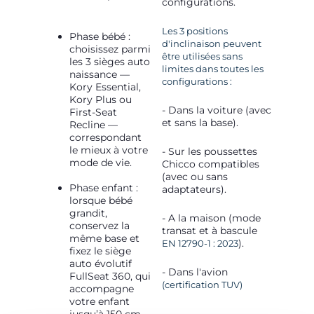
configurations.
Les 3 positions
Phase bébé :
d'inclinaison peuvent
choisissez parmi
être utilisées sans
les 3 sièges auto
limites dans toutes les
naissance —
configurations :
Kory Essential,
Kory Plus ou
- Dans la voiture (avec
First-Seat
et sans la base).
Recline —
correspondant
le mieux à votre
- Sur les poussettes
mode de vie.
Chicco compatibles
(avec ou sans
Phase enfant :
adaptateurs).
lorsque bébé
grandit,
- A la maison (mode
conservez la
transat et à bascule
même base et
).
EN 12790-1 : 2023
fixez le siège
auto évolutif
- Dans l'avion
FullSeat 360, qui
(certification TUV)
accompagne
votre enfant