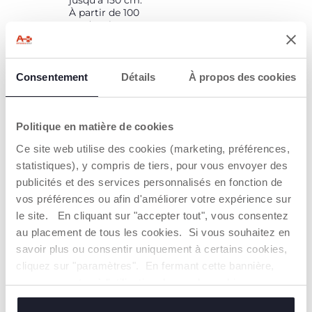
jusqu’à 150 cm.
À partir de 100
cm (environ 4
ans), il se
transforme en
véritable
rehausseur
Consentement
Détails
À propos des cookies
utilisé sans la
base pour les
plus grands.
Politique en matière de cookies
Ce site web utilise des cookies (marketing, préférences,
statistiques), y compris de tiers, pour vous envoyer des
publicités et des services personnalisés en fonction de
vos préférences ou afin d'améliorer votre expérience sur
le site. En cliquant sur "accepter tout", vous consentez
au placement de tous les cookies. Si vous souhaitez en
INSTALLATION
INSTALLATION
savoir plus ou consentir uniquement à certains cookies,
FLEXIBLE
FACILE
cliquez sur "paramètres". En fermant cette bannière,
vous consentez à l'utilisation des seuls cookies
Le siège-auto s'installe
Une fois installée sur
toujours dos à la route
la Base rotative 360 i-
techniques, qui sont essentiels au service demandé.
selon 2 manières :
Size (vendue