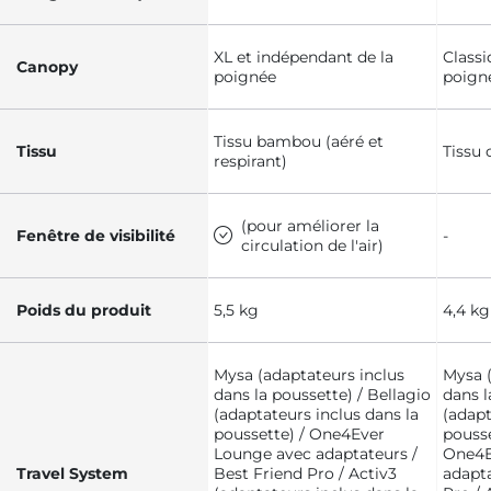
XL et indépendant de la
Classi
Canopy
poignée
poign
Tissu bambou (aéré et
Tissu
Tissu 
respirant)
(pour améliorer la
Fenêtre de visibilité
-
circulation de l'air)
Poids du produit
5,5 kg
4,4 kg
Mysa (adaptateurs inclus
Mysa (
dans la poussette) / Bellagio
dans l
(adaptateurs inclus dans la
(adapt
poussette) / One4Ever
pousse
Lounge avec adaptateurs /
One4E
Travel System
Best Friend Pro / Activ3
adapta