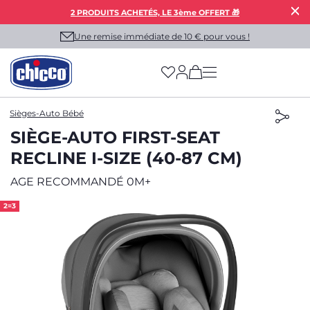
2 PRODUITS ACHETÉS, LE 3ème OFFERT 🎁
Une remise immédiate de 10 € pour vous !
(has more options on
Sièges-Auto Bébé
SIÈGE-AUTO FIRST-SEAT
RECLINE I-SIZE (40-87 CM)
AGE RECOMMANDÉ 0M+
2=3