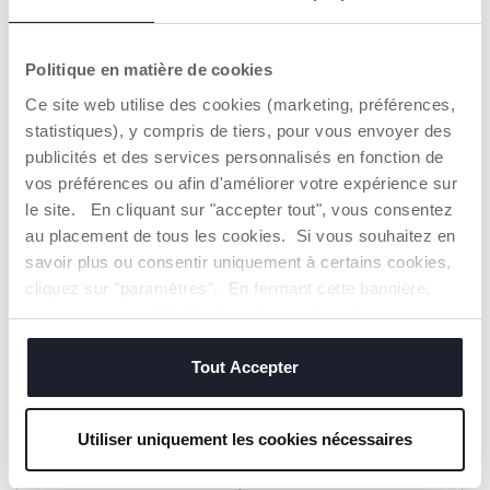
Barboteuse courte
Polo manches courtes
Politique en matière de cookies
27,99 €
Dès 22,99 €
Ce site web utilise des cookies (marketing, préférences,
statistiques), y compris de tiers, pour vous envoyer des
AJOUTER
AJOUTER
publicités et des services personnalisés en fonction de
vos préférences ou afin d'améliorer votre expérience sur
le site. En cliquant sur "accepter tout", vous consentez
au placement de tous les cookies. Si vous souhaitez en
savoir plus ou consentir uniquement à certains cookies,
cliquez sur "paramètres". En fermant cette bannière,
vous consentez à l'utilisation des seuls cookies
techniques, qui sont essentiels au service demandé.
Tout Accepter
Utiliser uniquement les cookies nécessaires
Barboteuse courte
Robe à manches courtes