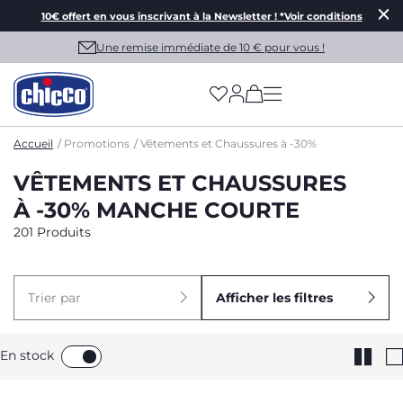
10€ offert en vous inscrivant à la Newsletter ! *Voir conditions
Une remise immédiate de 10 € pour vous !
(has more options on
Accueil
Promotions
Vêtements et Chaussures à -30%
VÊTEMENTS ET CHAUSSURES
À -30% MANCHE COURTE
201 Produits
Trier par
Afficher les filtres
En stock