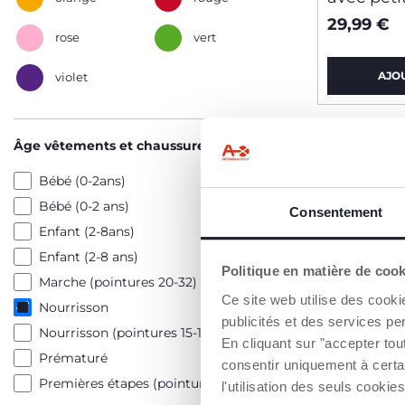
29,99 €
rose
vert
AJO
violet
2=3
Âge vêtements et chaussures
Bébé (0-2ans)
Bébé (0-2 ans)
Consentement
Enfant (2-8ans)
Enfant (2-8 ans)
Politique en matière de coo
Marche (pointures 20-32)
Ce site web utilise des cooki
Nourrisson
publicités et des services pe
Nourrisson (pointures 15-19)
En cliquant sur "accepter to
Prématuré
consentir uniquement à certa
Premières étapes (pointures 18-24)
l'utilisation des seuls cook