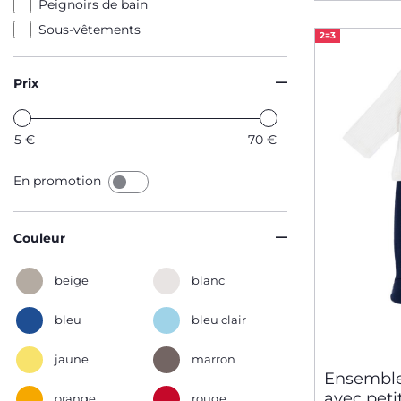
Peignoirs de bain
Sous-vêtements
2=3
Prix
5
€
70
€
En promotion
Couleur
beige
blanc
bleu
bleu clair
jaune
marron
Ensemble
avec peti
orange
rouge