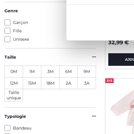
Genre
Garçon
Grenouill
Fille
dos
Unisexe
32,99 €
Taille
AJO
0M
1M
3M
6M
9M
2=3
12M
15M
18M
2A
3A
Taille
unique
Typologie
Bandeau