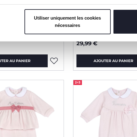
Utiliser uniquement les cookies
nécessaires
ère avec ouverture au
Ensemble pull et pan
avec petits pieds
29,99 €
UTER AU PANIER
AJOUTER AU PANIER
2=3