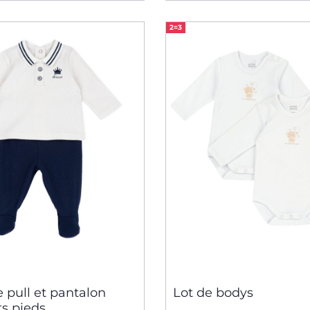
2=3
 pull et pantalon
Lot de bodys
ts pieds