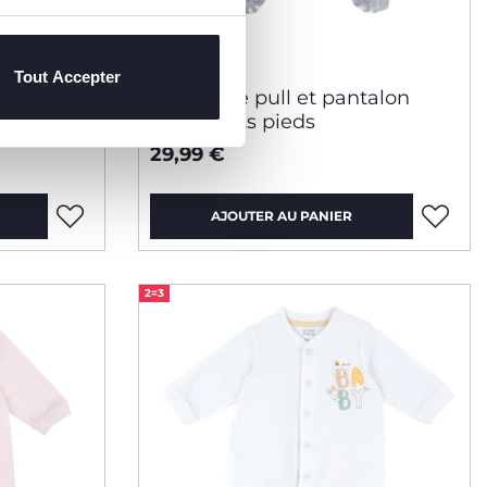
Tout Accepter
talon
Ensemble pull et pantalon
avec petits pieds
29,99 €
AJOUTER AU PANIER
2=3