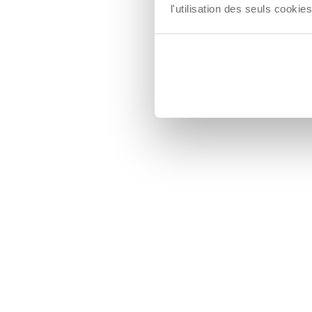
l'utilisation des seuls cook
Voici qu
choisir l
adapt