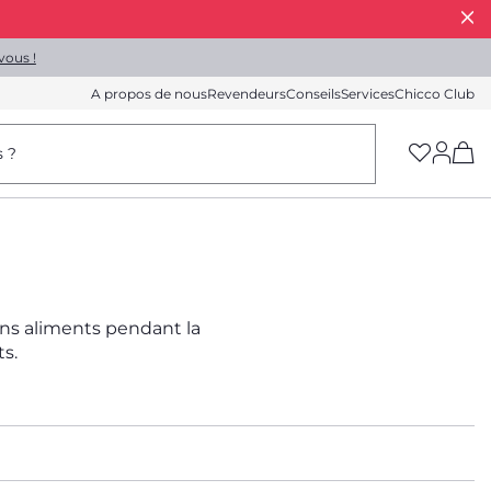
vous !
A propos de nous
Revendeurs
Conseils
Services
Chicco Club
(h
s ?
bons aliments pendant la
ts.