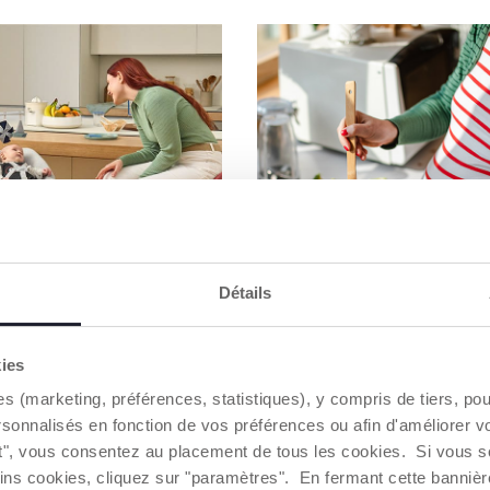
Détails
kies
es (marketing, préférences, statistiques), y compris de tiers, p
REPAS
REPAS
rsonnalisés en fonction de vos préférences ou afin d'améliorer v
OUR BIEN CHOISIR
L'ALIMENTATION P
ut", vous consentez au placement de tous les cookies. Si vous s
AISE HAUTE BÉBÉ
LA GROSSESSE :
ins cookies, cliquez sur "paramètres". En fermant cette banniè