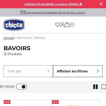
2 PRODUITS ACHETÉS, LE 3ème OFFERT 🎁
Une remise immédiate de 10 € pour vous !
(has more options on
Accueil
Vêtements
Bavoirs
BAVOIRS
12 Produits
Trier par
Afficher les filtres
En stock
2=3
2=3