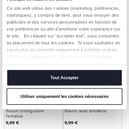
Bavoir avec broderie
Bavoir triangulaire
fantaisie
Ce site web utilise des cookies (marketing, préférences,
9,99 €
9,99 €
statistiques), y compris de tiers, pour vous envoyer des
publicités et des services personnalisés en fonction de
AJOUTER
AJOUTER
vos préférences ou afin d'améliorer votre expérience sur
le site. En cliquant sur "accepter tout", vous consentez
au placement de tous les cookies. Si vous souhaitez en
2=3
2=3
savoir plus ou consentir uniquement à certains cookies,
cliquez sur "paramètres". En fermant cette bannière,
vous consentez à l'utilisation des seuls cookies
techniques, qui sont essentiels au service demandé.
Tout Accepter
Utiliser uniquement les cookies nécessaires
+ COULEURS
Bavoir triangulaire
Bavoir avec broderie
fantaisie
9,99 €
9,99 €