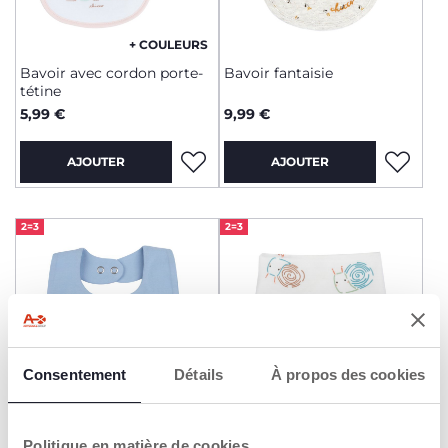
+ COULEURS
Bavoir avec cordon porte-
Bavoir fantaisie
tétine
5,99 €
9,99 €
AJOUTER
AJOUTER
2=3
2=3
Consentement
Détails
À propos des cookies
+ COULEURS
Politique en matière de cookies