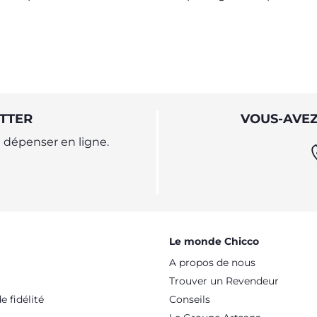
amour de la mère comme
tout en les laissant l
 cas avec l’allaitement.
bouger.
TTER
VOUS-AVEZ
dépenser en ligne.
Le monde Chicco
A propos de nous
Trouver un Revendeur
 fidélité
Conseils