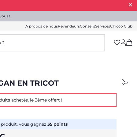
vous !
A propos de nous
Revendeurs
Conseils
Services
Chicco Club
(h
s ?
GAN EN TRICOT
duits achetés, le 3ème offert !
 produit, vous gagnez
35
points
 €