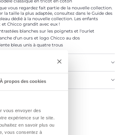
dèle classique en tricot en coton
que vous regardez fait partie de la nouvelle collection.
r la taille la plus adaptée, consultez dans le Guide des
ableau dédié à la nouvelle collection. Les enfants
 et Chicco grandit avec eux !
trastées blanches sur les poignets et l'ourlet
anche d'un ours et logo Chicco au dos
ente bleus unis à quatre trous
U PRODUIT
MENTS ET INSTRUCTIONS
À propos des cookies
un Revendeur
our vous envoyer des
otre expérience sur le site.
ouhaitez en savoir plus ou
re, vous consentez à