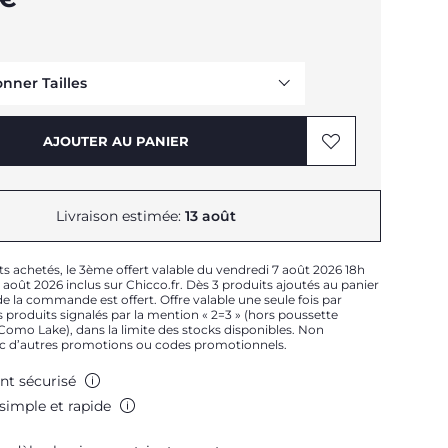
onner Tailles
Me prévenir
AJOUTER AU PANIER
Livraison estimée:
13 août
ts achetés, le 3ème offert valable du vendredi 7 août 2026 18h
août 2026 inclus sur Chicco.fr. Dès 3 produits ajoutés au panier
e la commande est offert. Offre valable une seule fois par
 produits signalés par la mention « 2=3 » (hors poussette
t Como Lake), dans la limite des stocks disponibles. Non
Me prévenir
c d’autres promotions ou codes promotionnels.
Me prévenir
nt sécurisé
simple et rapide