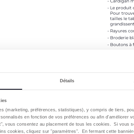
Cardigan mo
Le produit 
Pour trouve
tailles le t
grandissent
Rayures con
Broderie bl
Boutons à f
DÉTAILS D
AVERTISSE
Détails
Trouver 
kies
es (marketing, préférences, statistiques), y compris de tiers, p
rsonnalisés en fonction de vos préférences ou afin d'améliorer v
NOS RECOMMANDATIONS
ut", vous consentez au placement de tous les cookies. Si vous s
ins cookies, cliquez sur "paramètres". En fermant cette banniè