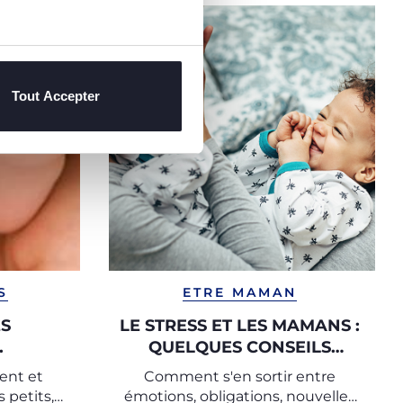
Tout Accepter
S
ETRE MAMAN
ES
LE STRESS ET LES MAMANS :
.
QUELQUES CONSEILS
PRATIQUES POUR LE
ent et
Comment s'en sortir entre
SURMONTER
 petits,
émotions, obligations, nouvelles