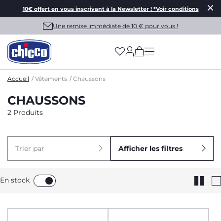
10€ offert en vous inscrivant à la Newsletter ! *Voir conditions
Une remise immédiate de 10 € pour vous !
(has more options on
Accueil
Vêtements
Chaussons
CHAUSSONS
2 Produits
Trier par
Afficher les filtres
En stock