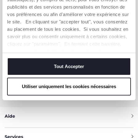
publicités et des services personnalisés en fonction de
S'ABONNER À LA NEWSLETTER
vos préférences ou afin d'améliorer votre expérience sur
Immédiatement pour vous un bon de 10 € à
le site. En cliquant sur "accepter tout", vous consentez
dépenser en ligne.
au placement de tous les cookies. Si vous souhaitez en
savoir plus ou consentir uniquement à certains cookies,
OBTENIR LA RÉDUCTION
cliquez sur "paramètres". En fermant cette bannière,
vous consentez à l'utilisation des seuls cookies
techniques, qui sont essentiels au service demandé.
Tout Accepter
VOUS-AVEZ BESOIN DE NOUS
CONTACTER ?
Utiliser uniquement les cookies nécessaires
Service Client [coût appel local]
0809 542 125
Aide
Services