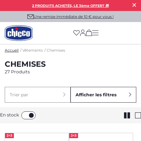
2 PRODUITS ACHETÉS, LE 3ème OFFERT 🎁
Une remise immédiate de 10 € pour vous !
(has more options on
Accueil
Vêtements
Chemises
CHEMISES
27 Produits
Trier par
Afficher les filtres
En stock
2=3
2=3