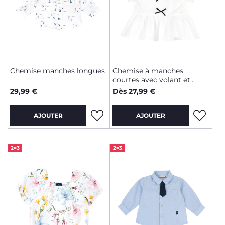
Chemise manches longues
Chemise à manches
courtes avec volant et
nœuds
29,99 €
Dès 27,99 €
AJOUTER
AJOUTER
2=3
2=3