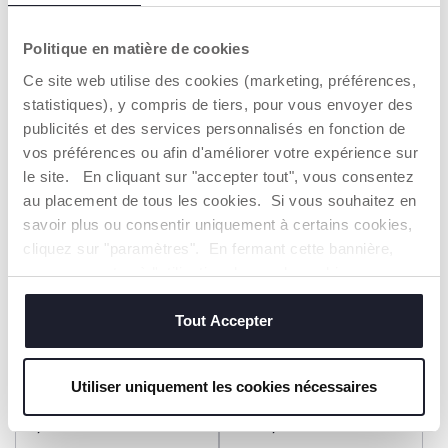
Chemise manches courtes
Chemise manches longues
25,99 €
29,99 €
Politique en matière de cookies
Ce site web utilise des cookies (marketing, préférences,
AJOUTER
AJOUTER
statistiques), y compris de tiers, pour vous envoyer des
publicités et des services personnalisés en fonction de
vos préférences ou afin d'améliorer votre expérience sur
2=3
2=3
le site. En cliquant sur "accepter tout", vous consentez
au placement de tous les cookies. Si vous souhaitez en
savoir plus ou consentir uniquement à certains cookies,
cliquez sur "paramètres". En fermant cette bannière,
vous consentez à l'utilisation des seuls cookies
techniques, qui sont essentiels au service demandé.
Tout Accepter
Chemise manches longues
Chemise manches courtes
Utiliser uniquement les cookies nécessaires
imprimée
29,99 €
Dès 22,99 €