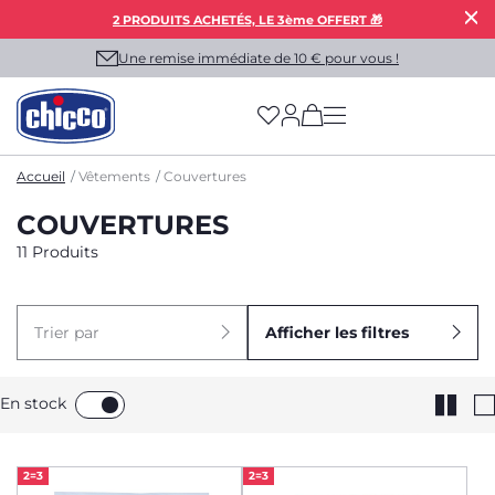
2 PRODUITS ACHETÉS, LE 3ème OFFERT 🎁
Une remise immédiate de 10 € pour vous !
(has more options on
Accueil
Vêtements
Couvertures
COUVERTURES
11 Produits
Trier par
Afficher les filtres
En stock
2=3
2=3