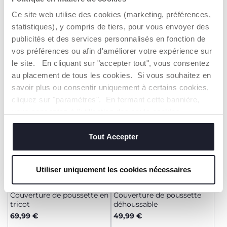
Couverture de poussette en
Couverture de poussette en
tricot
tricot
Ce site web utilise des cookies (marketing, préférences,
69,99 €
39,99 €
statistiques), y compris de tiers, pour vous envoyer des
publicités et des services personnalisés en fonction de
AJOUTER
AJOUTER
vos préférences ou afin d'améliorer votre expérience sur
le site. En cliquant sur "accepter tout", vous consentez
au placement de tous les cookies. Si vous souhaitez en
2=3
2=3
savoir plus ou consentir uniquement à certains cookies,
cliquez sur "paramètres". En fermant cette bannière,
vous consentez à l'utilisation des seuls cookies
techniques, qui sont essentiels au service demandé.
Tout Accepter
Utiliser uniquement les cookies nécessaires
Couverture de poussette en
Couverture de poussette
tricot
déhoussable
69,99 €
49,99 €