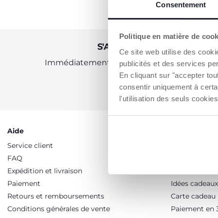
Consentement
Politique en matière de coo
S'ABONNER À LA NEWSLE
Ce site web utilise des cooki
Immédiatement pour vous un bon de 10 € à 
publicités et des services pe
En cliquant sur "accepter to
consentir uniquement à certa
OBTENIR LA RÉDUCTION
l'utilisation des seuls cook
Aide
Services
Service client
Promotions
FAQ
Soldes
Expédition et livraison
Programme de
Paiement
Idées cadeaux
Retours et remboursements
Carte cadeau
Conditions générales de vente
Paiement en 3