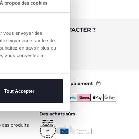
À propos des cookies
 BESOIN DE NOUS CONTACTER ?
our vous envoyer des
otre expérience sur le site.
Service Client [coût appel local]
ouhaitez en savoir plus ou
0809 542 125
re, vous consentez à
Méthodes de paiement
Tout Accepter
Des achats sûrs
é des produits