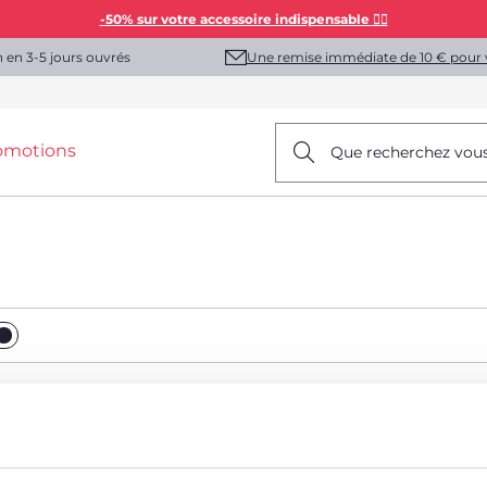
-50% sur votre accessoire indispensable 👯‍♀️
Une remise immédiate de 10 € pour 
n en 3-5 jours ouvrés
omotions
Que recherchez vou