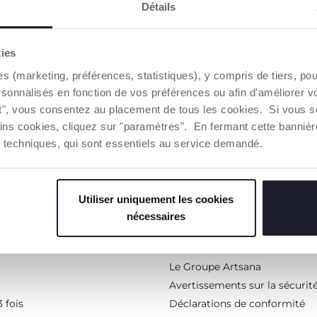
Détails
kies
TTER
VOUS-AVEZ
es (marketing, préférences, statistiques), y compris de tiers, p
dépenser en ligne.
rsonnalisés en fonction de vos préférences ou afin d'améliorer v
ut", vous consentez au placement de tous les cookies. Si vous s
ins cookies, cliquez sur "paramètres". En fermant cette banniè
ies techniques, qui sont essentiels au service demandé.
Le monde Chicco
Utiliser uniquement les cookies
A propos de nous
nécessaires
Trouver un Revendeur
 fidélité
Conseils
Le Groupe Artsana
Avertissements sur la sécurit
 fois
Déclarations de conformité