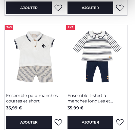
AJOUTER
AJOUTER
2=3
2=3
Ensemble polo manches
Ensemble t-shirt à
courtes et short
manches longues et
legging
35,99 €
35,99 €
AJOUTER
AJOUTER