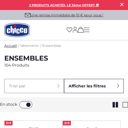
2 PRODUITS ACHETÉS, LE 3ème OFFERT 🎁
Une remise immédiate de 10 € pour vous !
(has more options on
Accueil
Vêtements
Ensembles
ENSEMBLES
104 Produits
Trier par
Afficher les filtres
En stock
2=3
2=3