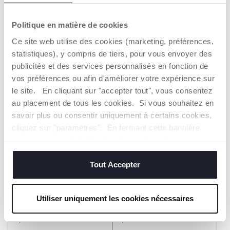
Ensemble pull et pantalon
Ensemble t-shirt et short
avec petits pieds
fantaisie
29,99 €
19,99 €
Politique en matière de cookies
Ce site web utilise des cookies (marketing, préférences,
AJOUTER
AJOUTER
statistiques), y compris de tiers, pour vous envoyer des
publicités et des services personnalisés en fonction de
vos préférences ou afin d'améliorer votre expérience sur
2=3
2=3
le site. En cliquant sur "accepter tout", vous consentez
au placement de tous les cookies. Si vous souhaitez en
savoir plus ou consentir uniquement à certains cookies,
cliquez sur "paramètres". En fermant cette bannière,
vous consentez à l'utilisation des seuls cookies
techniques, qui sont essentiels au service demandé.
Tout Accepter
+ COULEURS
Ensemble pull et pantalon
Ensemble pull et pantalon
Utiliser uniquement les cookies nécessaires
avec petits pieds
avec petits pieds
29,99 €
15,99 €