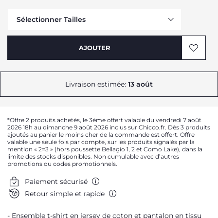
Sélectionner Tailles
Me prévenir
AJOUTER
Livraison estimée:
13 août
Me prévenir
*Offre 2 produits achetés, le 3ème offert valable du vendredi 7 août
Me prévenir
2026 18h au dimanche 9 août 2026 inclus sur Chicco.fr. Dès 3 produits
ajoutés au panier le moins cher de la commande est offert. Offre
Me prévenir
valable une seule fois par compte, sur les produits signalés par la
mention « 2=3 » (hors poussette Bellagio 1, 2 et Como Lake), dans la
Me prévenir
limite des stocks disponibles. Non cumulable avec d’autres
promotions ou codes promotionnels.
Paiement sécurisé
Retour simple et rapide
Ensemble t-shirt en jersey de coton et pantalon en tissu