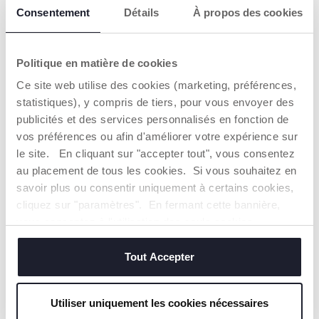
Consentement
Détails
À propos des cookies
CHICCO S'ENGAGE
Politique en matière de cookies
Notre coton est… Durable !
Coton cultivé selon un programme dont l'objectif est de
Ce site web utilise des cookies (marketing, préférences,
mettre sur le marché des fils certifiés de coton cultivé
statistiques), y compris de tiers, pour vous envoyer des
dans le respect des principes qui en font un coton
publicités et des services personnalisés en fonction de
DURABLE sur un plan environnemental, économique et
social.
vos préférences ou afin d'améliorer votre expérience sur
Toute la chaîne d'approvisionnement et de production fait
le site. En cliquant sur "accepter tout", vous consentez
l'objet d'une traçabilité et des mêmes mesures de
au placement de tous les cookies. Si vous souhaitez en
durabilité.
savoir plus ou consentir uniquement à certains cookies,
cliquez sur "paramètres". En fermant cette bannière,
vous consentez à l'utilisation des seuls cookies
Trouver un Revendeur
techniques, qui sont essentiels au service demandé.
Tout Accepter
NOS RECOMMANDATIONS
Utiliser uniquement les cookies nécessaires