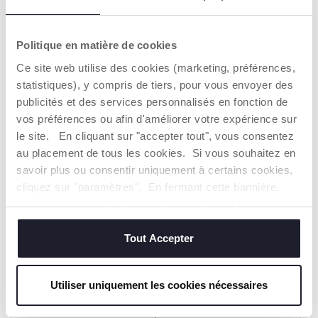
+ COULEURS
Grenouillère ouverte sur le
Grenouillère ouverte sur le
devant
devant
Politique en matière de cookies
15,99 €
25,99 €
Ce site web utilise des cookies (marketing, préférences,
statistiques), y compris de tiers, pour vous envoyer des
AJOUTER
AJOUTER
publicités et des services personnalisés en fonction de
vos préférences ou afin d'améliorer votre expérience sur
le site. En cliquant sur "accepter tout", vous consentez
au placement de tous les cookies. Si vous souhaitez en
savoir plus ou consentir uniquement à certains cookies,
cliquez sur "paramètres". En fermant cette bannière,
vous consentez à l'utilisation des seuls cookies
techniques, qui sont essentiels au service demandé.
Tout Accepter
Utiliser uniquement les cookies nécessaires
Grenouillère ouverte sur le
Grenouillère ouverte sur le
devant
devant