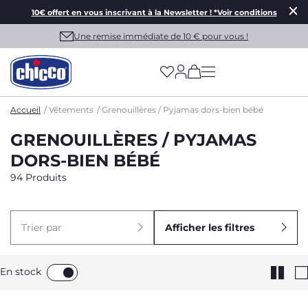
10€ offert en vous inscrivant à la Newsletter ! *Voir conditions
Une remise immédiate de 10 € pour vous !
(has more options on
Accueil
Vêtements
Grenouillères / Pyjamas dors-bien bébé
GRENOUILLÈRES / PYJAMAS
DORS-BIEN BÉBÉ
94 Produits
Trier par
Afficher les filtres
En stock