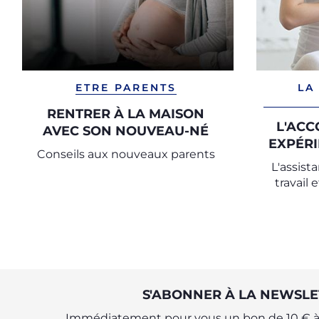
ETRE PARENTS
LA
RENTRER À LA MAISON
L'ACC
AVEC SON NOUVEAU-NÉ
EXPÉRI
Conseils aux nouveaux parents
L'assist
travail
respecter
souhait
mère, c
Mon
S'ABONNER À LA NEWSLE
Immédiatement pour vous un bon de 10 € à 