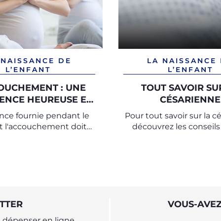
 NAISSANCE DE
LA NAISSANCE
L’ENFANT
L’ENFANT
OUCHEMENT : UNE
TOUT SAVOIR SU
ENCE HEUREUSE ET
CÉSARIENNE
POSITIVE
ance fournie pendant le
Pour tout savoir sur la 
 et l'accouchement doit
découvrez les conseils
 autant que possible les
experts de l'Observatoi
s et les besoins de la
onfirme l'Organisation
diale de la Santé.
TTER
VOUS-AVEZ
dépenser en ligne.