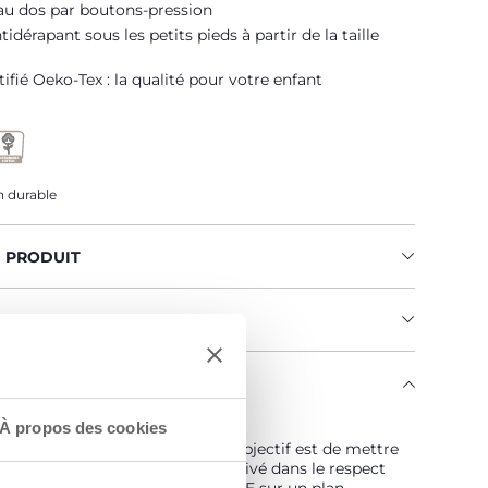
au dos par boutons-pression
idérapant sous les petits pieds à partir de la taille
tifié Oeko-Tex : la qualité pour votre enfant
 durable
U PRODUIT
MENTS ET INSTRUCTIONS
ENGAGE
 est… Durable !
À propos des cookies
vé selon un programme dont l'objectif est de mettre
hé des fils certifiés de coton cultivé dans le respect