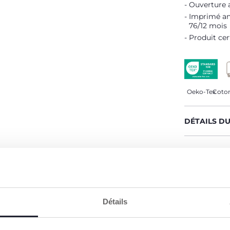
Ouverture 
Imprimé ant
76/12 mois
Produit cer
Oeko-Tex
Coton
DÉTAILS D
AVERTISSE
CHICCO S'
Notre coton
Détails
Coton culti
sur le marc