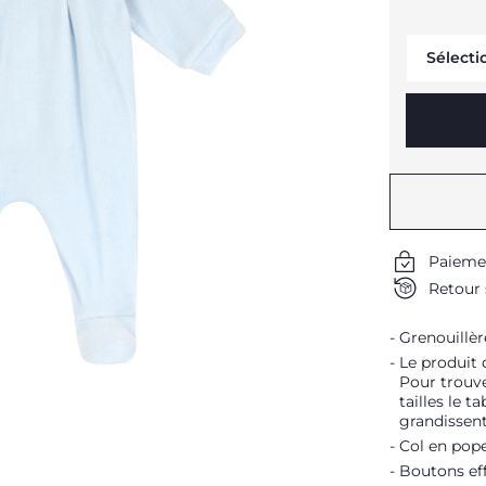
Sélecti
Paieme
Retour 
Grenouillèr
Le produit 
Pour trouve
tailles le t
grandissent
Col en pope
Boutons ef