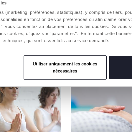
des princi
kies
environnem
Toute la ch
es (marketing, préférences, statistiques), y compris de tiers, p
d'une traça
rsonnalisés en fonction de vos préférences ou afin d'améliorer v
ut", vous consentez au placement de tous les cookies. Si vous s
ins cookies, cliquez sur "paramètres". En fermant cette banniè
Trouver 
ies techniques, qui sont essentiels au service demandé.
NOS RECOMMANDATIONS
Utiliser uniquement les cookies
nécessaires