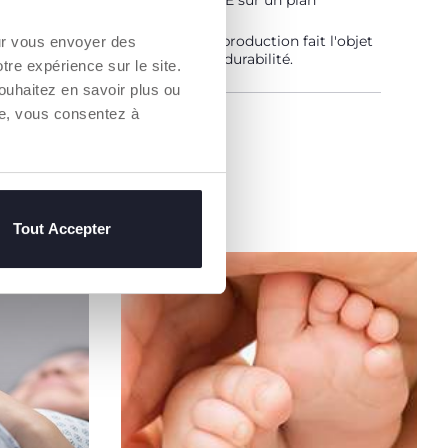
pes qui en font un coton DURABLE sur un plan
ental, économique et social.
aîne d'approvisionnement et de production fait l'objet
our vous envoyer des
bilité et des mêmes mesures de durabilité.
otre expérience sur le site.
ouhaitez en savoir plus ou
re, vous consentez à
un Revendeur
Tout Accepter