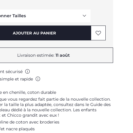
onner Tailles
AJOUTER AU PANIER
Me prévenir
Me prévenir
Me prévenir
Livraison estimée:
11 août
Me prévenir
nt sécurisé
Me prévenir
simple et rapide
e en chenille, coton durable
que vous regardez fait partie de la nouvelle collection.
r la taille la plus adaptée, consultez dans le Guide des
ableau dédié à la nouvelle collection. Les enfants
 et Chicco grandit avec eux !
line de coton avec broderies
fet nacre plaqués