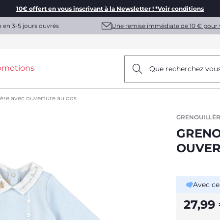
10€ offert en vous inscrivant à la Newsletter ! *Voir conditions
Une remise immédiate de 10 € pour 
n en 3-5 jours ouvrés
omotions
Que recherchez vou
lère avec ouverture au dos
GRENOUILLÈR
GRENO
OUVER
Avec ce
27,99