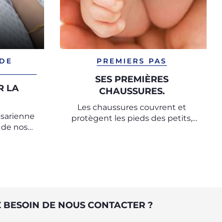
 DE
PREMIERS PAS
SES PREMIÈRES
R LA
CHAUSSURES.
Les chaussures couvrent et
césarienne
protègent les pieds des petits,
 de nos
tout en les laissant libre de
re Chicco
bouger.
 BESOIN DE NOUS CONTACTER ?