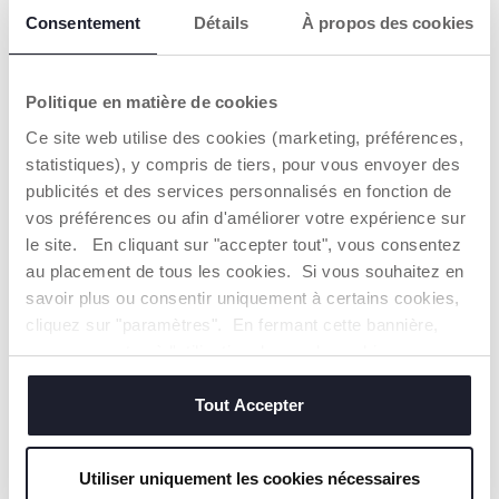
AVERTISSEMENTS ET INSTRUCTIONS
Consentement
Détails
À propos des cookies
CHICCO S'ENGAGE
Politique en matière de cookies
Notre coton est… Durable !
Coton cultivé selon un programme dont l'objectif est de
Ce site web utilise des cookies (marketing, préférences,
mettre sur le marché des fils certifiés de coton cultivé
statistiques), y compris de tiers, pour vous envoyer des
dans le respect des principes qui en font un coton
publicités et des services personnalisés en fonction de
DURABLE sur un plan environnemental, économique et
social.
vos préférences ou afin d'améliorer votre expérience sur
Toute la chaîne d'approvisionnement et de production fait
le site. En cliquant sur "accepter tout", vous consentez
l'objet d'une traçabilité et des mêmes mesures de
au placement de tous les cookies. Si vous souhaitez en
durabilité.
savoir plus ou consentir uniquement à certains cookies,
cliquez sur "paramètres". En fermant cette bannière,
vous consentez à l'utilisation des seuls cookies
Trouver un Revendeur
techniques, qui sont essentiels au service demandé.
Tout Accepter
NOS RECOMMANDATIONS
Utiliser uniquement les cookies nécessaires