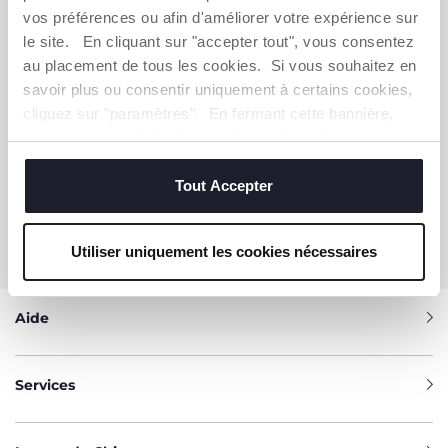
Immédiatement pour vous un bon de 10 € à
vos préférences ou afin d'améliorer votre expérience sur
dépenser en ligne.
le site. En cliquant sur "accepter tout", vous consentez
au placement de tous les cookies. Si vous souhaitez en
OBTENIR LA RÉDUCTION
savoir plus ou consentir uniquement à certains cookies,
cliquez sur "paramètres". En fermant cette bannière,
vous consentez à l'utilisation des seuls cookies
techniques, qui sont essentiels au service demandé.
VOUS-AVEZ BESOIN DE NOUS
Tout Accepter
CONTACTER ?
Service Client [coût appel local]
Utiliser uniquement les cookies nécessaires
0809 542 125
Aide
Services