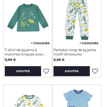
+ COULEURS
+ COULEURS
T-shirt de pyjama à
Pantalon long de pyjama,
manches longues avec
motif dinosaures
dinosaure
9,99 €
9,99 €
AJOUTER
AJOUTER