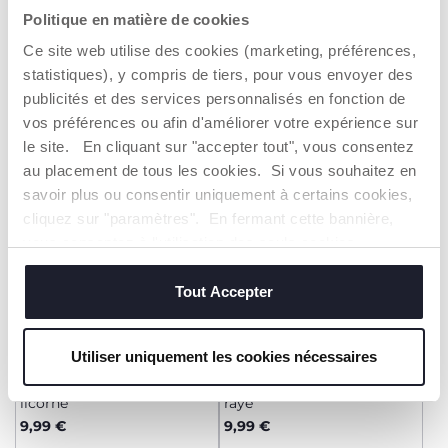
Pyjama court
T-shirt de pyjama à
Politique en matière de cookies
manches longues licorne
Dès 18,99 €
9,99 €
Ce site web utilise des cookies (marketing, préférences,
statistiques), y compris de tiers, pour vous envoyer des
AJOUTER
AJOUTER
publicités et des services personnalisés en fonction de
vos préférences ou afin d'améliorer votre expérience sur
le site. En cliquant sur "accepter tout", vous consentez
au placement de tous les cookies. Si vous souhaitez en
savoir plus ou consentir uniquement à certains cookies,
cliquez sur "paramètres". En fermant cette bannière,
vous consentez à l'utilisation des seuls cookies
techniques, qui sont essentiels au service demandé.
Tout Accepter
Utiliser uniquement les cookies nécessaires
+ COULEURS
+ COULEURS
Pantalon de pyjama motif
Pantalon long de pyjama
licorne
rayé
9,99 €
9,99 €