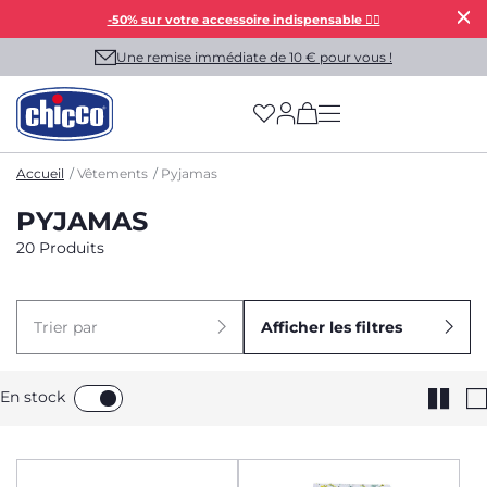
-50% sur votre accessoire indispensable 👯‍♀️
Une remise immédiate de 10 € pour vous !
(has more options on
Accueil
Vêtements
Pyjamas
PYJAMAS
20 Produits
Trier par
Afficher les filtres
En stock