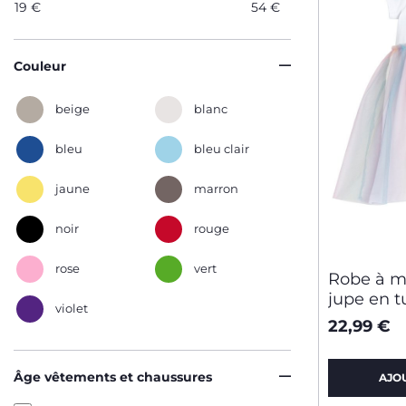
19
€
54
€
Couleur
beige
blanc
bleu
bleu clair
jaune
marron
noir
rouge
rose
vert
Robe à m
jupe en t
violet
22,99 €
Âge vêtements et chaussures
AJO