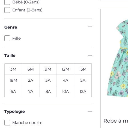
Bébé (0-2ans)
Enfant (2-8ans)
Genre
Fille
Taille
3M
6M
9M
12M
15M
18M
2A
3A
4A
5A
6A
7A
8A
10A
12A
Typologie
Robe à m
Manche courte