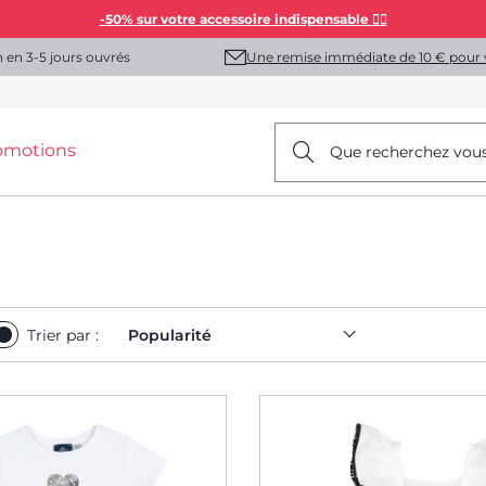
-50% sur votre accessoire indispensable 👯‍♀️
Une remise immédiate de 10 € pour 
n en 3-5 jours ouvrés
omotions
Que recherchez vou
Trier par :
Popularité