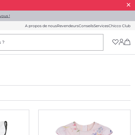
vous !
A propos de nous
Revendeurs
Conseils
Services
Chicco Club
(h
s ?