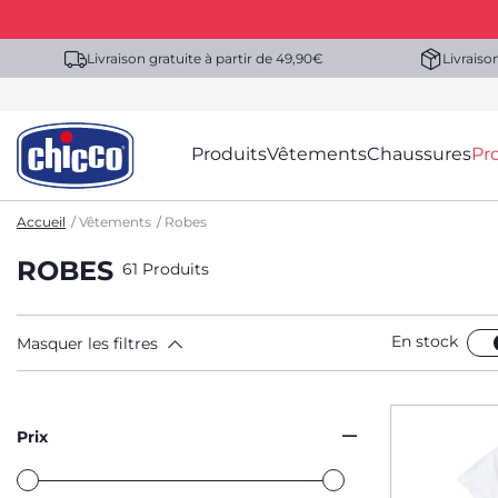
Livraison gratuite à partir de 49,90€
Livraiso
Produits
Vêtements
Chaussures
Pr
Accueil
Vêtements
Robes
ROBES
61 Produits
En stock
Masquer les filtres
Prix