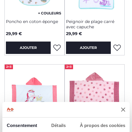
+ COULEURS
Poncho en coton éponge
Peignoir de plage carré
avec capuche
29,99 €
29,99 €
AJOUTER
AJOUTER
2=3
2=3
Consentement
+ COULEURS
Détails
À propos des cookies
+ COULEURS