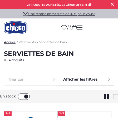
2 PRODUITS ACHETÉS, LE 3ème OFFERT 🎁
Une remise immédiate de 10 € pour vous !
(has more options on
Accueil
Vêtements
Serviettes de bain
SERVIETTES DE BAIN
16 Produits
Trier par
Afficher les filtres
En stock
2=3
2=3