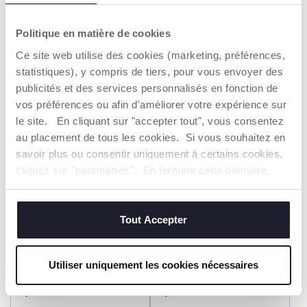
Serviette en coton éponge
Serviette en coton éponge
avec capuche
avec capuche
29,99 €
29,99 €
Politique en matière de cookies
Ce site web utilise des cookies (marketing, préférences,
AJOUTER
AJOUTER
statistiques), y compris de tiers, pour vous envoyer des
publicités et des services personnalisés en fonction de
vos préférences ou afin d'améliorer votre expérience sur
2=3
2=3
le site. En cliquant sur "accepter tout", vous consentez
au placement de tous les cookies. Si vous souhaitez en
savoir plus ou consentir uniquement à certains cookies,
cliquez sur "paramètres". En fermant cette bannière,
vous consentez à l'utilisation des seuls cookies
techniques, qui sont essentiels au service demandé.
Tout Accepter
+ COULEURS
+ COULEURS
Poncho en coton éponge
Poncho en coton éponge
Utiliser uniquement les cookies nécessaires
29,99 €
29,99 €