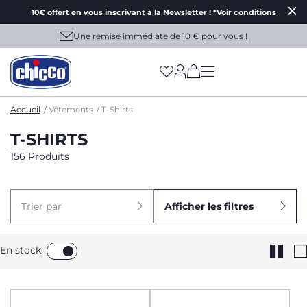
10€ offert en vous inscrivant à la Newsletter ! *Voir conditions
Une remise immédiate de 10 € pour vous !
(has more options on
Accueil
Vêtements
T-Shirts
T-SHIRTS
156 Produits
Trier par
Afficher les filtres
En stock