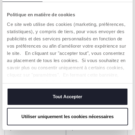
T-shirt manches courtes
T-shirt manches courtes
avec empiècement
12,99 €
Dès 15,99 €
Politique en matière de cookies
Ce site web utilise des cookies (marketing, préférences,
AJOUTER
AJOUTER
statistiques), y compris de tiers, pour vous envoyer des
publicités et des services personnalisés en fonction de
vos préférences ou afin d'améliorer votre expérience sur
le site. En cliquant sur "accepter tout", vous consentez
au placement de tous les cookies. Si vous souhaitez en
savoir plus ou consentir uniquement à certains cookies,
cliquez sur "paramètres". En fermant cette bannière,
vous consentez à l'utilisation des seuls cookies
techniques, qui sont essentiels au service demandé.
Tout Accepter
+ COULEURS
T-shirt manches longues
T-shirt manches longues
Utiliser uniquement les cookies nécessaires
19,99 €
10,99 €