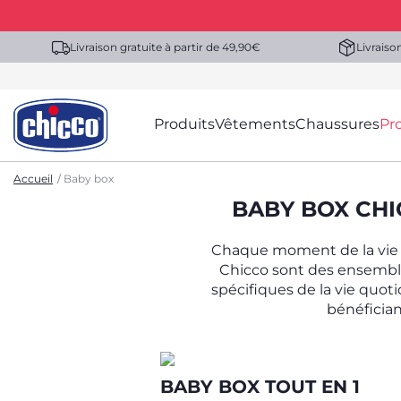
Livraison gratuite à partir de 49,90€
Livraiso
Produits
Vêtements
Chaussures
Pr
Accueil
Baby box
BABY BOX CHIC
Chaque moment de la vie av
Chicco sont des ensemb
spécifiques de la vie quot
bénéfician
BABY BOX TOUT EN 1