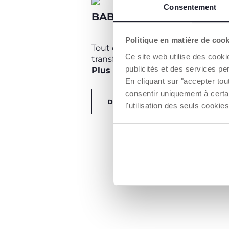
Consentement
BABY BOX GOODY PLUS
Politique en matière de coo
Tout ce dont vous avez besoin po
Ce site web utilise des cooki
transformer votre
Poussette Goo
publicités et des services pe
Plus en Trio
!
En cliquant sur "accepter to
consentir uniquement à certa
DÉCOUVRIR
l'utilisation des seuls cook