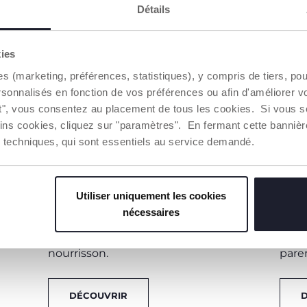
Détails
kies
ur
es (marketing, préférences, statistiques), y compris de tiers, p
dy
rsonnalisés en fonction de vos préférences ou afin d'améliorer v
ut", vous consentez au placement de tous les cookies. Si vous s
ins cookies, cliquez sur "paramètres". En fermant cette banniè
ies techniques, qui sont essentiels au service demandé.
BABY BOX ALLAITEMENT
BAB
NATUREL
ART
Utiliser uniquement les cookies
Tout le nécessaire pour commencer
Retr
nécessaires
l'allaitement naturel
en toute
néce
sérénité à la fois pour la maman et le
privi
nourrisson.
pare
DÉCOUVRIR