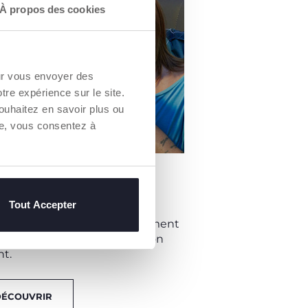
À propos des cookies
our vous envoyer des
otre expérience sur le site.
ouhaitez en savoir plus ou
re, vous consentez à
Y BOX ALLAITEMENT
IFICIEL
Tout Accepter
ouvez tous les produits
ssaire pour ce nouveau moment
lège entre le nourrisson et son
nt.
DÉCOUVRIR