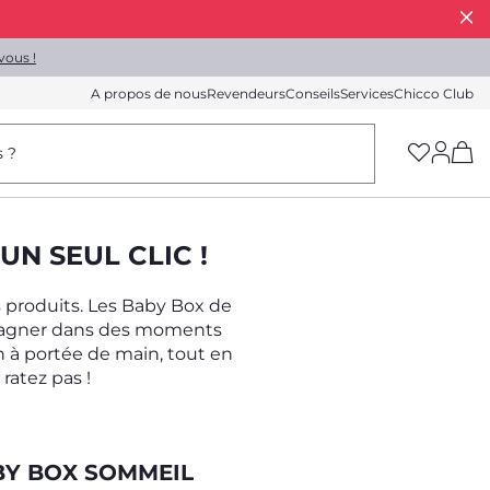
vous !
A propos de nous
Revendeurs
Conseils
Services
Chicco Club
(h
s ?
UN SEUL CLIC !
s produits. Les Baby Box de
pagner dans des moments
n à portée de main, tout en
ratez pas !
BY BOX SOMMEIL