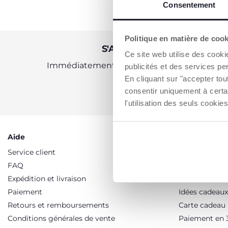
Consentement
Politique en matière de coo
S'ABONNER À LA NEWSLE
Ce site web utilise des cooki
Immédiatement pour vous un bon de 10 € à 
publicités et des services pe
En cliquant sur "accepter to
consentir uniquement à certa
OBTENIR LA RÉDUCTION
l'utilisation des seuls cook
Aide
Services
Service client
Promotions
FAQ
Soldes
Expédition et livraison
Programme de
Paiement
Idées cadeaux
Retours et remboursements
Carte cadeau
Conditions générales de vente
Paiement en 3