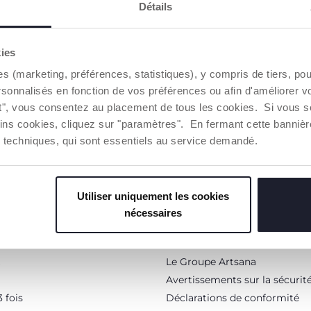
Détails
kies
TTER
VOUS-AVEZ
es (marketing, préférences, statistiques), y compris de tiers, p
dépenser en ligne.
rsonnalisés en fonction de vos préférences ou afin d'améliorer v
ut", vous consentez au placement de tous les cookies. Si vous s
ins cookies, cliquez sur "paramètres". En fermant cette banniè
ies techniques, qui sont essentiels au service demandé.
Le monde Chicco
Utiliser uniquement les cookies
A propos de nous
nécessaires
Trouver un Revendeur
 fidélité
Conseils
Le Groupe Artsana
Avertissements sur la sécurit
 fois
Déclarations de conformité