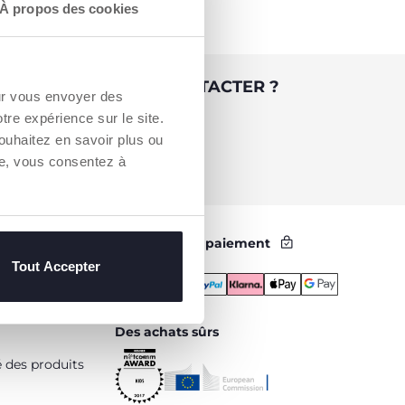
À propos des cookies
 BESOIN DE NOUS CONTACTER ?
our vous envoyer des
otre expérience sur le site.
Service Client [coût appel local]
ouhaitez en savoir plus ou
0809 542 125
re, vous consentez à
Méthodes de paiement
Tout Accepter
Des achats sûrs
é des produits