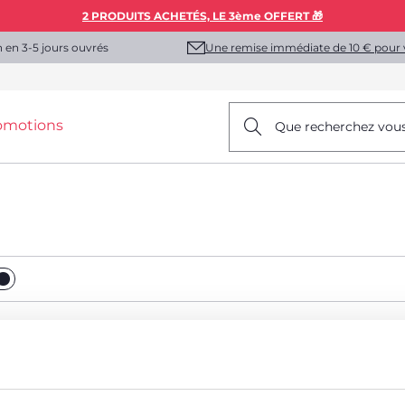
2 PRODUITS ACHETÉS, LE 3ème OFFERT 🎁
Une remise immédiate de 10 € pour 
n en 3-5 jours ouvrés
omotions
Que recherchez vou