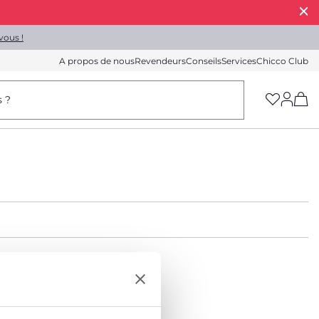
vous !
A propos de nous
Revendeurs
Conseils
Services
Chicco Club
(h
s ?