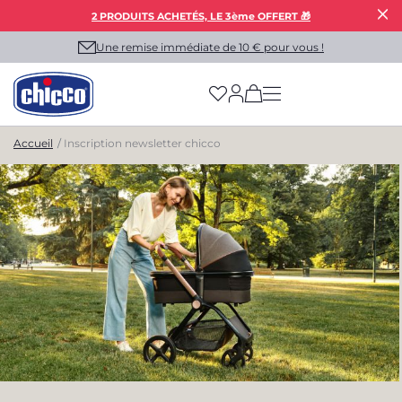
2 PRODUITS ACHETÉS, LE 3ème OFFERT 🎁
Une remise immédiate de 10 € pour vous !
(has more options on
Accueil
Inscription newsletter chicco