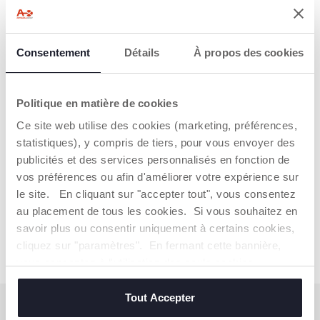
ARTICLES LES PLUS ACHETÉS
Consentement
Détails
À propos des cookies
VÊTEMENTS LES PLUS ACHETÉS
Politique en matière de cookies
Ce site web utilise des cookies (marketing, préférences,
statistiques), y compris de tiers, pour vous envoyer des
publicités et des services personnalisés en fonction de
*10€ à valoir lors de votre premier achat sur chicco.fr
avec un minimum d'achat de 50€ à l'exclusion de
vos préférences ou afin d'améliorer votre expérience sur
l'achat de cartes cadeau. Non cumulable avec
le site. En cliquant sur "accepter tout", vous consentez
d'autres codes promo et promotions.
au placement de tous les cookies. Si vous souhaitez en
savoir plus ou consentir uniquement à certains cookies,
cliquez sur "paramètres". En fermant cette bannière,
vous consentez à l'utilisation des seuls cookies
techniques, qui sont essentiels au service demandé.
Tout Accepter
S'ABONNER À LA NEWSLETTER