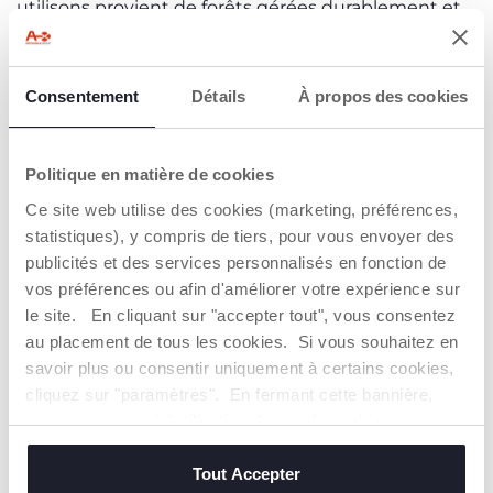
utilisons provient de forêts gérées durablement et
de matériaux recyclés et récupérés.
L'emballage est certifié FSC.
Consentement
Détails
À propos des cookies
Politique en matière de cookies
Ce site web utilise des cookies (marketing, préférences,
statistiques), y compris de tiers, pour vous envoyer des
publicités et des services personnalisés en fonction de
vos préférences ou afin d'améliorer votre expérience sur
le site. En cliquant sur "accepter tout", vous consentez
au placement de tous les cookies. Si vous souhaitez en
savoir plus ou consentir uniquement à certains cookies,
cliquez sur "paramètres". En fermant cette bannière,
vous consentez à l'utilisation des seuls cookies
techniques, qui sont essentiels au service demandé.
COTON BIO
Tout Accepter