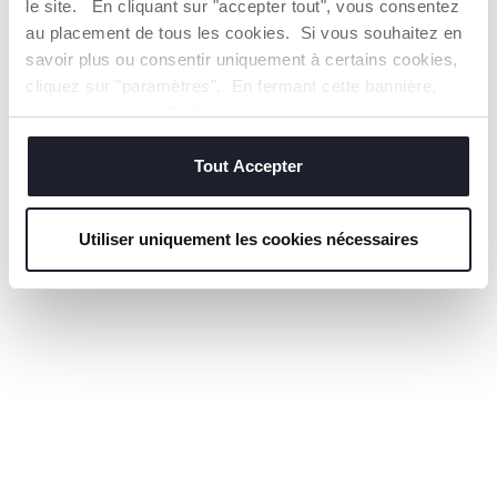
le site. En cliquant sur "accepter tout", vous consentez
au placement de tous les cookies. Si vous souhaitez en
GARÇON
savoir plus ou consentir uniquement à certains cookies,
cliquez sur "paramètres". En fermant cette bannière,
vous consentez à l'utilisation des seuls cookies
techniques, qui sont essentiels au service demandé.
DÉCOUVREZ LA COLLECTION DE
Tout Accepter
CHAUSSURES CHICCO
Utiliser uniquement les cookies nécessaires
FILLE
GARÇON