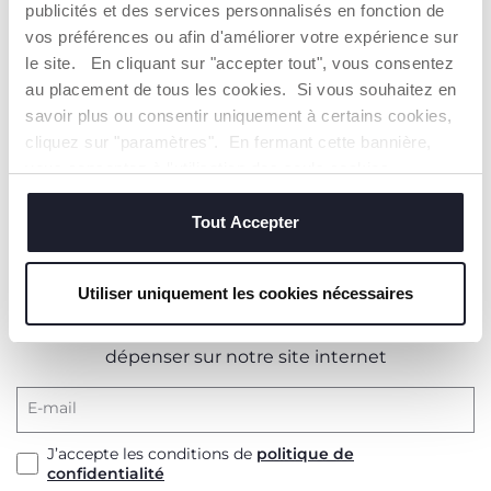
publicités et des services personnalisés en fonction de
Voici
quelques gestes simples
qui peuvent vous
vos préférences ou afin d'améliorer votre expérience sur
aider :
le site. En cliquant sur "accepter tout", vous consentez
Le premier est un massage autour du nombril,
au placement de tous les cookies. Si vous souhaitez en
qui soulage les spasmes et aide l'air à passer.
savoir plus ou consentir uniquement à certains cookies,
Enfin, donner le bain à votre bébé peut être
cliquez sur "paramètres". En fermant cette bannière,
utile : dans certains cas, cela détend le bébé,
c’est une occasion de jouer et de se distraire en
vous consentez à l'utilisation des seuls cookies
même temps.
techniques, qui sont essentiels au service demandé.
Tout Accepter
Utiliser uniquement les cookies nécessaires
INSCRIVEZ-VOUS À NOTRE NEWSLETTER
Immédiatement pour vous un bon de 10€ à
dépenser sur notre site internet
E-mail
J’accepte les conditions de
politique de
confidentialité