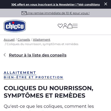
10€ offert en vous inscrivant à la Newsletter ! *Voir conditions
Une remise immédiate de 10 € pour vous !
(has more options on
Accueil
Conseils
Allaitement
Coliques du nourrisson, symptômes et remèdes
Retour à la liste des conseils
ALLAITEMENT
BIEN-ÊTRE ET PROTECTION
COLIQUES DU NOURRISSON,
SYMPTÔMES ET REMÈDES
Qu'est-ce que les coliques, comment les