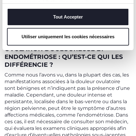
vous consentez à l'utilisation des seuls cookies
Si, en revanche, la
douleur devient chronique
et
techniques, qui sont essentiels au service demandé.
survient chaque mois en étant particulièrement
Tout Accepter
gênante, le
médecin peut prescrire des
contraceptifs oraux
, des médicaments qui
modifient le cycle menstruel féminin.
Utiliser uniquement les cookies nécessaires
OVULATION DOULOUREUSE ET
ENDOMÉTRIOSE : QU’EST-CE QUI LES
DIFFÉRENCIE ?
Comme nous l’avons vu, dans la plupart des cas, les
manifestations associées à la douleur ovulatoire
sont bénignes et n’indiquent pas la présence d’une
maladie. Cependant, une douleur intense et
persistante, localisée dans le bas-ventre ou dans la
région pelvienne, peut être le symptôme d’autres
affections médicales, comme l’endométriose. Dans
ces cas, il est nécessaire de consulter son médecin,
qui évaluera les examens cliniques appropriés afin
d’exclure d’éventuelles pathologies sous-jacentes.