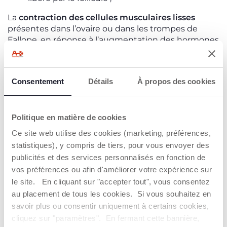
La
contraction des cellules musculaires lisses
présentes dans l’ovaire ou dans les trompes de
Fallope, en réponse à l’augmentation des hormones
LH et des prostaglandines.
REMÈDES POUR L’OVULATION
Consentement
Détails
À propos des cookies
DOULOUREUSE
En général,
la douleur liée à l’ovulation disparaît
Politique en matière de cookies
spontanément en 24 à 48 heures
; elle ne nécessite
donc pas de traitement spécifique. En cas de
Ce site web utilise des cookies (marketing, préférences,
symptômes prolongés ou intenses, il est possible
statistiques), y compris de tiers, pour vous envoyer des
d’utiliser des antalgiques. Quelques remèdes
publicités et des services personnalisés en fonction de
simples permettent également de soulager les
vos préférences ou afin d'améliorer votre expérience sur
symptômes, comme l’application d’une bouillotte
le site. En cliquant sur "accepter tout", vous consentez
sur l’abdomen : la chaleur augmente la circulation
au placement de tous les cookies. Si vous souhaitez en
sanguine, détend les muscles contractés et soulage
savoir plus ou consentir uniquement à certains cookies,
les crampes.
cliquez sur "paramètres". En fermant cette bannière,