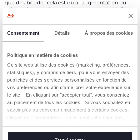
que d'habitude : cela est dû à l'augmentation du
volume de sang circulant dans votre corps. Veillez à
bien vous alimenter. Si vous commencez à avoir
plus d'appétit, vous pouvez calmer votre faim en
prenant des en-cas le matin et l'après-midi et en
Consentement
Détails
À propos des cookies
choisissant soigneusement vos aliments. Si votre
grossesse se déroule bien, prenez l'habitude de
rester active au quotidien en
pratiquant des
Politique en matière de cookies
exercices et une activité physique
adaptés à votre
état.
Ce site web utilise des cookies (marketing, préférences,
statistiques), y compris de tiers, pour vous envoyer des
publicités et des services personnalisés en fonction de
vos préférences ou afin d'améliorer votre expérience sur
INSCRIVEZ-VOUS À NOTRE NEWSLETTER
le site. En cliquant sur "accepter tout", vous consentez
Immédiatement pour vous un bon de 10€ à
au placement de tous les cookies. Si vous souhaitez en
dépenser sur notre site internet
savoir plus ou consentir uniquement à certains cookies,
cliquez sur "paramètres". En fermant cette bannière,
E-mail
vous consentez à l'utilisation des seuls cookies
techniques, qui sont essentiels au service demandé.
J’accepte les conditions de
politique de