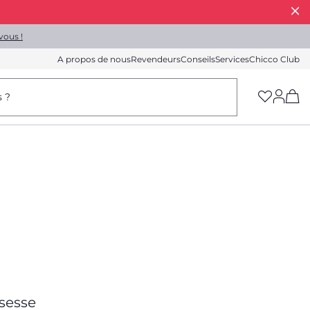
vous !
A propos de nous
Revendeurs
Conseils
Services
Chicco Club
(h
s ?
ssesse