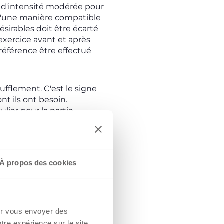
et d'intensité modérée pour
 d'une manière compatible
ésirables doit être écarté
'exercice avant et après
référence être effectué
oufflement. C'est le signe
t ils ont besoin.
lier pour la partie
GROSSESSE
À propos des cookies
 voûte plantaire.
u vélo ; vos articulations
our vous envoyer des
otre expérience sur le site.