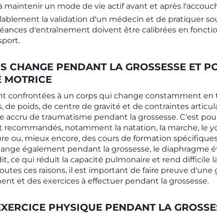
 maintenir un mode de vie actif avant et après l'accou
éalablement la validation d'un médecin et de pratiquer sou
 séances d'entraînement doivent être calibrées en foncti
port.
S CHANGE PENDANT LA GROSSESSE ET P
É MOTRICE
nt confrontées à un corps qui change constamment en 
de poids, de centre de gravité et de contraintes articul
que accru de traumatisme pendant la grossesse. C'est pou
t recommandés, notamment la natation, la marche, le yog
ure ou, mieux encore, des cours de formation spécifique
hange également pendant la grossesse, le diaphragme ét
t, ce qui réduit la capacité pulmonaire et rend difficile
toutes ces raisons, il est important de faire preuve d'un
ent et des exercices à effectuer pendant la grossesse.
EXERCICE PHYSIQUE PENDANT LA GROSSE