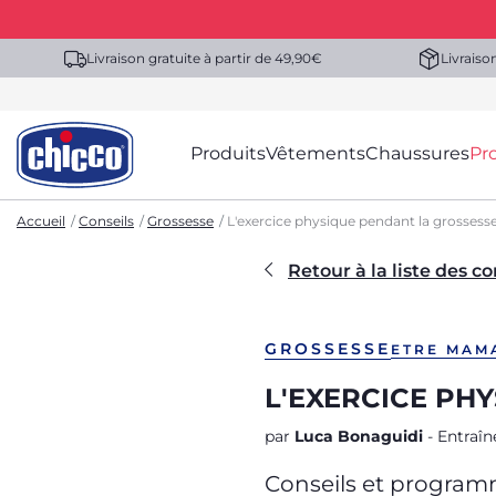
Livraison gratuite à partir de 49,90€
Livraiso
Produits
Vêtements
Chaussures
Pr
Accueil
Conseils
Grossesse
L'exercice physique pendant la grossess
Retour à la liste des co
GROSSESSE
ETRE MAM
L'EXERCICE PH
par
Luca Bonaguidi
- Entraîn
Conseils et programm