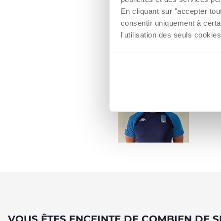
Veillez à faire des ex
En cliquant sur "accepter to
Pendant les deuxièmes
consentir uniquement à certa
dos, car cela réduit l
Incluez la relaxation 
l'utilisation des seuls cook
Maintenez une alimen
LUCA
Entraîn
VOUS ÊTES ENCEINTE DE COMBIEN DE S