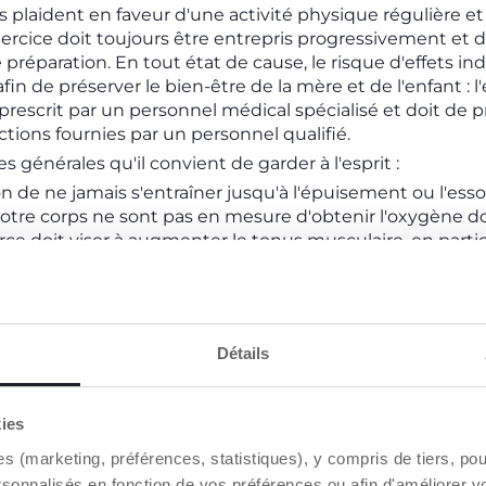
es plaident en faveur d'une activité physique régulière 
xercice doit toujours être entrepris progressivement et
préparation. En tout état de cause, le risque d'effets ind
in de préserver le bien-être de la mère et de l'enfant : l
rescrit par un personnel médical spécialisé et doit de p
ions fournies par un personnel qualifié.
générales qu'il convient de garder à l'esprit :
bon de ne jamais s'entraîner jusqu'à l'épuisement ou l'ess
otre corps ne sont pas en mesure d'obtenir l'oxygène don
ce doit viser à augmenter le tonus musculaire, en particu
et la zone abdominale.
POUR FAIRE DE L'EXERCICE PENDANT LA 
Détails
s confortables qui offrent un soutien à la cheville et à la
réquentes et buvez beaucoup pendant l'entraînement.
'exercice par temps extrêmement chaud.
kies
x ou les terrains instables lorsque vous courez ou faites d
es (marketing, préférences, statistiques), y compris de tiers, p
endant les neuf mois de grossesse.
rsonnalisés en fonction de vos préférences ou afin d'améliorer v