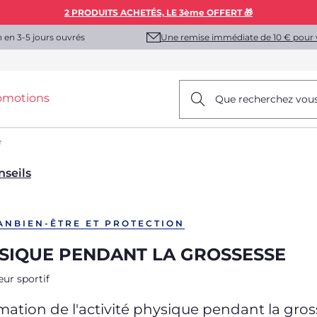
2 PRODUITS ACHETÉS, LE 3ème OFFERT 🎁
Une remise immédiate de 10 € pour 
n en 3-5 jours ouvrés
omotions
Que recherchez vou
e
nseils
AN
BIEN-ÊTRE ET PROTECTION
YSIQUE PENDANT LA GROSSESSE
eur sportif
ation de l'activité physique pendant la gro