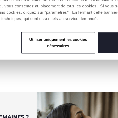
ercices qui évitent de surcharger la partie inférieure du do
ut", vous consentez au placement de tous les cookies. Si vous s
 et troisièmes trimestres, évitez les exercices qui impli
ins cookies, cliquez sur "paramètres". En fermant cette banniè
a circulation du sang vers l'utérus.
et les étirements avant et après le sport.
ies techniques, qui sont essentiels au service demandé.
tation saine avec beaucoup de fruits, de légumes et d
Utiliser uniquement les cookies
 BONAGUIDI
nécessaires
eur sportif
EMAINES ?