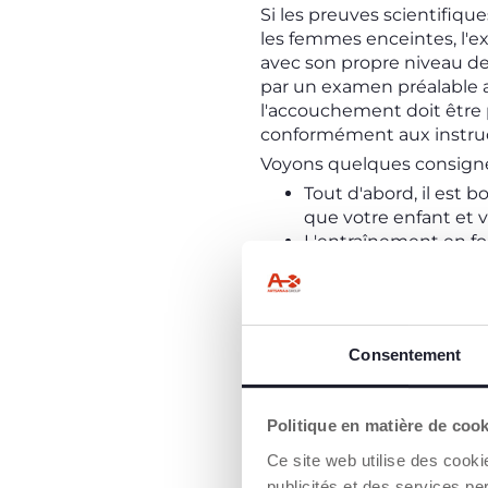
Si les preuves scientifiqu
les femmes enceintes, l'e
avec son propre niveau de 
par un examen préalable af
l'accouchement doit être p
conformément aux instruct
Voyons quelques consignes 
Tout d'abord, il est 
que votre enfant et v
L'entraînement en for
supérieure du corps 
CONSEILS UTILES 
Consentement
Utilisez des chaussure
Faites des pauses f
Évitez de faire de l
Politique en matière de coo
Évitez les sols rocheu
Ce site web utilise des cooki
sont moins stables p
publicités et des services pe