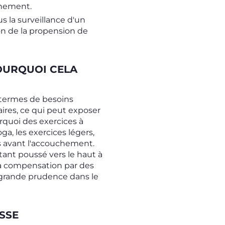
chement.
s la surveillance d'un
on de la propension de
OURQUOI CELA
termes de besoins
aires, ce qui peut exposer
rquoi des exercices à
a, les exercices légers,
s avant l'accouchement.
ant poussé vers le haut à
 la compensation par des
e grande prudence dans le
SSE