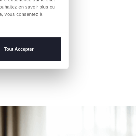
s.
ouhaitez en savoir plus ou
quent de s'allonger sur le
re, vous consentez à
e glucides complexes.
Tout Accepter