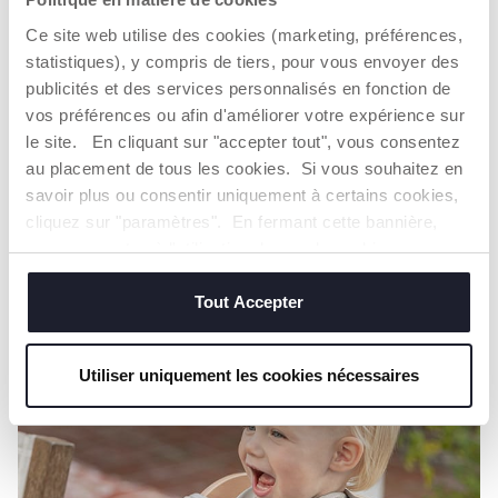
Ce site web utilise des cookies (marketing, préférences,
statistiques), y compris de tiers, pour vous envoyer des
publicités et des services personnalisés en fonction de
vos préférences ou afin d'améliorer votre expérience sur
le site. En cliquant sur "accepter tout", vous consentez
SEVRAGE
au placement de tous les cookies. Si vous souhaitez en
L’IMPORTANCE DE L'ESPACE DE REPAS
savoir plus ou consentir uniquement à certains cookies,
DANS LE SEVRAGE
cliquez sur "paramètres". En fermant cette bannière,
vous consentez à l'utilisation des seuls cookies
Les bébés apprennent rapidement à associer la
techniques, qui sont essentiels au service demandé.
chaise haute avec les heures de repas et, à ce
Tout Accepter
titre, il est important de créer un rituel à
respecter à chaque repas.
Utiliser uniquement les cookies nécessaires