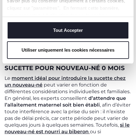
savoir plus ou consentir uniquement à certains cookies,
la bouche
.
cliquez sur "paramètres". En fermant cette bannière,
vous consentez à l'utilisation des seuls cookies
Les
sucettes Chicco Dual Soft et Mini Soft
,
techniques, qui sont essentiels au service demandé.
spécialement conçues pour les nouveau-nés de 0 à
Tout Accepter
2 mois, sont entièrement souples pour une douceur
maximale sur le visage. La collerette souple et
bombée s’adapte parfaitement au visage pour une
Utiliser uniquement les cookies nécessaires
sensation proche du sein maternel.
SUCETTE POUR NOUVEAU-NÉ 0 MOIS
Le
moment idéal pour introduire la sucette chez
un nouveau-né
peut varier en fonction de
différentes considérations individuelles et familiales.
En général, les experts conseillent
d’attendre que
l’allaitement maternel soit bien établi
, afin d’éviter
toute interférence avec la prise du sein : il n’existe
pas de délai précis, car cette période peut varier de
quelques jours à quelques semaines. Toutefois,
si le
nouveau-né est nourri au biberon
ou si