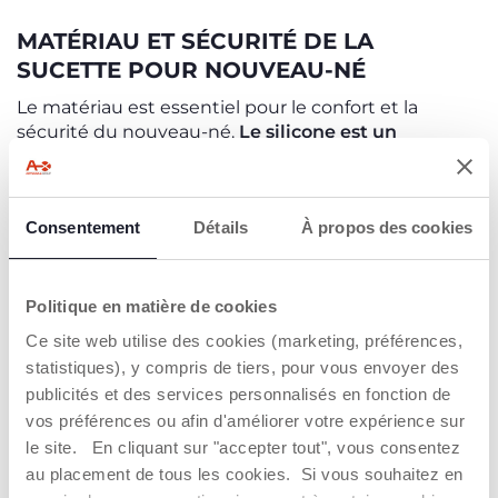
MATÉRIAU ET SÉCURITÉ DE LA
SUCETTE POUR NOUVEAU-NÉ
Le matériau est essentiel pour le confort et la
sécurité du nouveau-né.
Le silicone est un
matériau pratique, hygiénique et indéformable
;
pour cette raison, les sucettes en silicone sont
résistantes et faciles à nettoyer, tout en étant
Consentement
Détails
À propos des cookies
douces et respectueuses de la peau délicate des
nouveau-nés.
De plus, on sait qu’à la naissance,
l’un des sens les
Politique en matière de cookies
plus sollicités est le toucher
: choisir une
sucette
entièrement souple
respecte la sensibilité naturelle
Ce site web utilise des cookies (marketing, préférences,
de la peau de l’enfant. Les sucettes Chicco, en effet,
statistiques), y compris de tiers, pour vous envoyer des
sont dotées d’une finition Soft Sense, pour une
publicités et des services personnalisés en fonction de
sensation veloutée et naturelle, et leur
design
vos préférences ou afin d'améliorer votre expérience sur
ergonomique
, conçu pour
réduire au minimum les
le site. En cliquant sur "accepter tout", vous consentez
points de contact
, offre une grande douceur sur le
au placement de tous les cookies. Si vous souhaitez en
visage, tout en
facilitant le mouvement naturel de