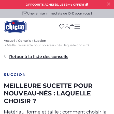
2 PRODUITS ACHETÉS, LE 3ème OFFERT 🎁
Une remise immédiate de 10 € pour vous !
(has more options on
Accueil
Conseils
Succion
Meilleure sucette pour nouveau-nés : laquelle choisir ?
Retour à la liste des conseils
SUCCION
MEILLEURE SUCETTE POUR
NOUVEAU-NÉS : LAQUELLE
CHOISIR ?
Matériau, forme et taille : comment choisir la