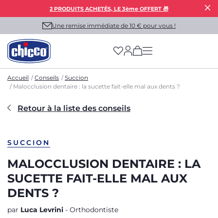
2 PRODUITS ACHETÉS, LE 3ème OFFERT 🎁
Une remise immédiate de 10 € pour vous !
(has more options on
Accueil
Conseils
Succion
Malocclusion dentaire : la sucette fait-elle mal aux dents ?
Retour à la liste des conseils
SUCCION
MALOCCLUSION DENTAIRE : LA
SUCETTE FAIT-ELLE MAL AUX
DENTS ?
par
Luca Levrini
- Orthodontiste