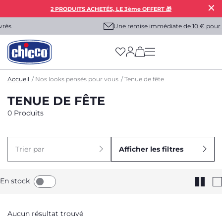
2 PRODUITS ACHETÉS, LE 3ème OFFERT 🎁
Une remise immédiate de 10 € pour vous !
(has more options on
Accueil
Nos looks pensés pour vous
Tenue de fête
TENUE DE FÊTE
0 Produits
Trier par
Afficher les filtres
En stock
Aucun résultat trouvé