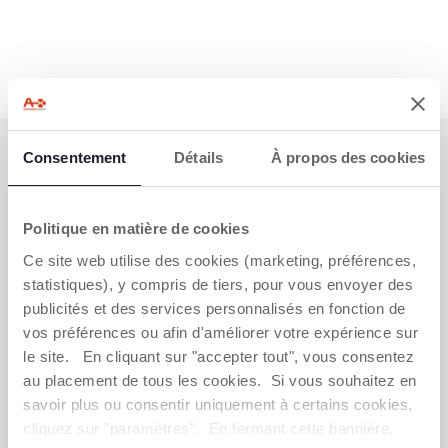
S'ABONNER À LA NEWSLETTER
Consentement
Détails
À propos des cookies
Immédiatement pour vous un bon de 10 € à
dépenser en ligne.
Politique en matière de cookies
OBTENIR LA RÉDUCTION
Ce site web utilise des cookies (marketing, préférences,
statistiques), y compris de tiers, pour vous envoyer des
publicités et des services personnalisés en fonction de
vos préférences ou afin d'améliorer votre expérience sur
VOUS-AVEZ BESOIN DE NOUS
le site. En cliquant sur "accepter tout", vous consentez
CONTACTER ?
au placement de tous les cookies. Si vous souhaitez en
savoir plus ou consentir uniquement à certains cookies,
Service Client [coût appel local]
cliquez sur "paramètres". En fermant cette bannière,
0809 542 125