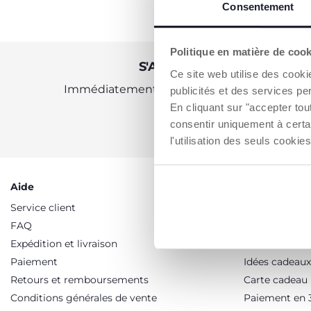
Consentement
Politique en matière de coo
S'ABONNER À LA NEWSLE
Ce site web utilise des cooki
Immédiatement pour vous un bon de 10 € à 
publicités et des services pe
En cliquant sur "accepter to
consentir uniquement à certa
OBTENIR LA RÉDUCTION
l'utilisation des seuls cook
Aide
Services
Service client
Promotions
FAQ
Soldes
Expédition et livraison
Programme de
Paiement
Idées cadeaux
Retours et remboursements
Carte cadeau
Conditions générales de vente
Paiement en 3