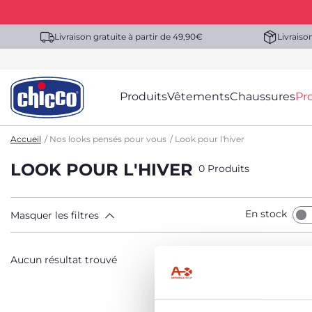
Livraison gratuite à partir de 49,90€
Livraiso
Produits
Vêtements
Chaussures
Pr
Accueil
Nos looks pensés pour vous
Look pour l'hiver
LOOK POUR L'HIVER
0 Produits
En stock
Masquer les filtres
Aucun résultat trouvé