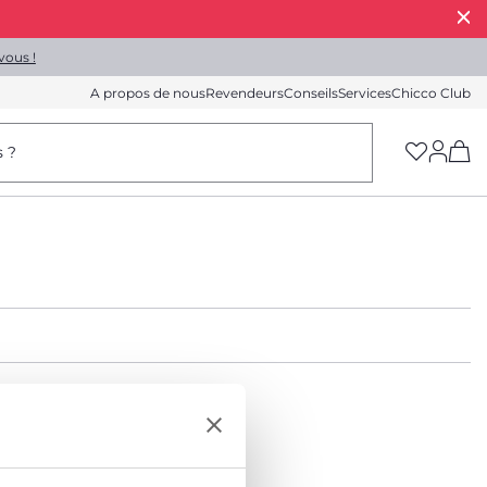
vous !
A propos de nous
Revendeurs
Conseils
Services
Chicco Club
(h
s ?