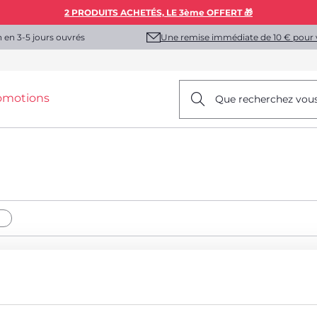
2 PRODUITS ACHETÉS, LE 3ème OFFERT 🎁
Une remise immédiate de 10 € pour 
n en 3-5 jours ouvrés
omotions
Que recherchez vou