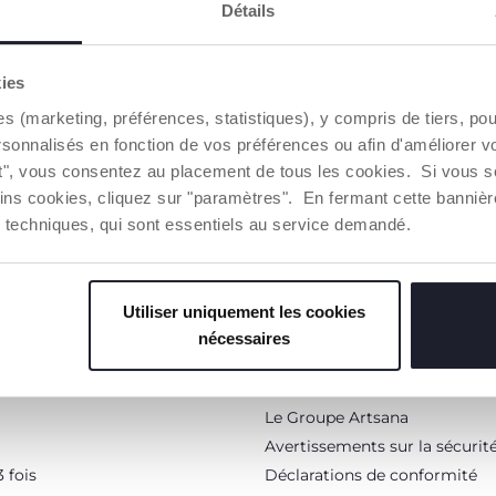
Détails
kies
TTER
VOUS-AVEZ
es (marketing, préférences, statistiques), y compris de tiers, p
dépenser en ligne.
rsonnalisés en fonction de vos préférences ou afin d'améliorer v
ut", vous consentez au placement de tous les cookies. Si vous s
ins cookies, cliquez sur "paramètres". En fermant cette banniè
ies techniques, qui sont essentiels au service demandé.
Le monde Chicco
Utiliser uniquement les cookies
A propos de nous
nécessaires
Trouver un Revendeur
 fidélité
Conseils
Le Groupe Artsana
Avertissements sur la sécurit
 fois
Déclarations de conformité