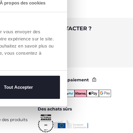
À propos des cookies
 BESOIN DE NOUS CONTACTER ?
our vous envoyer des
otre expérience sur le site.
Service Client [coût appel local]
ouhaitez en savoir plus ou
0809 542 125
re, vous consentez à
Méthodes de paiement
Tout Accepter
Des achats sûrs
é des produits