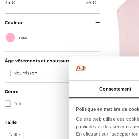
34
€
35
€
Couleur
rose
Âge vêtements et chaussures
Nourrisson
Consentement
Genre
Couvertu
tricot
Fille
Politique en matière de coo
34,99 €
Ce site web utilise des cooki
Taille
publicités et des services pe
M
En cliquant sur "accepter to
Taille