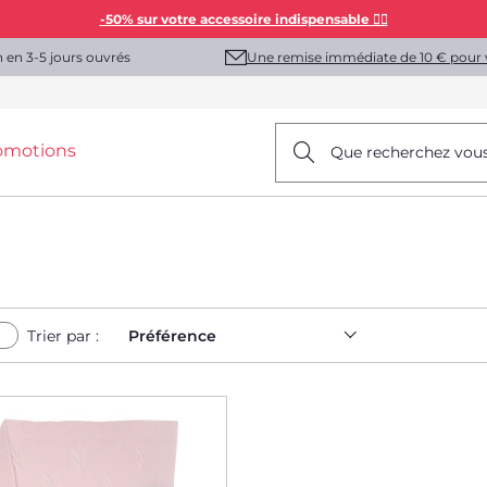
-50% sur votre accessoire indispensable 👯‍♀️
Une remise immédiate de 10 € pour 
n en 3-5 jours ouvrés
omotions
Que recherchez vou
Trier par :
Préférence