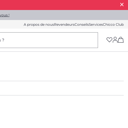
vous !
A propos de nous
Revendeurs
Conseils
Services
Chicco Club
(h
s ?