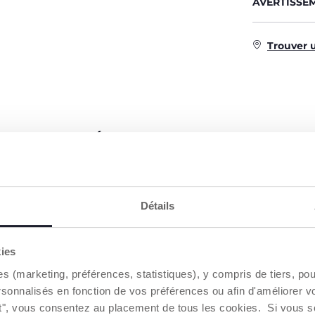
AVERTISSE
Trouver 
CARACTÉRISTIQUES DU PRODUIT
Détails
kies
es (marketing, préférences, statistiques), y compris de tiers, p
LA TÉTINE
TÉTÉE NATURELLE ET
rsonnalisés en fonction de vos préférences ou afin d'améliorer v
PHYSIOLOGIQUE ANTI-
INSTINCTIVE
ut", vous consentez au placement de tous les cookies. Si vous s
COLIQUES