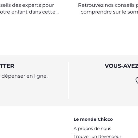
seils des experts pour
Retrouvez nos conseils 
otre enfant dans cette
comprendre sur le som
e importante de sa
bébé et nos astuces po
croissance
les tout-petits à passer 
paisibles.
TTER
VOUS-AVEZ
dépenser en ligne.
Le monde Chicco
A propos de nous
Trouver un Revendeur