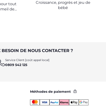
Croissance, progrès et jeu de
pour tout
bébé
meil de
ur aider
des nuits
 BESOIN DE NOUS CONTACTER ?
Service Client [coût appel local]
0809 542 125
Méthodes de paiement