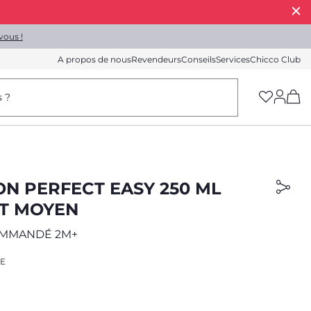
vous !
A propos de nous
Revendeurs
Conseils
Services
Chicco Club
(h
s ?
ON PERFECT EASY 250 ML
IT MOYEN
OMMANDÉ 2M+
E