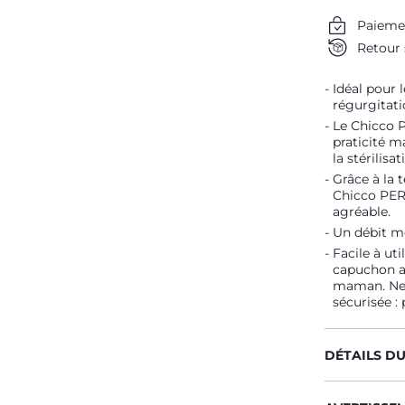
Paieme
Retour 
Idéal pour l
régurgitation
Le Chicco 
praticité m
la stérilisa
Grâce à la 
Chicco PER
agréable.
Un débit mo
Facile à ut
capuchon a
maman. Net
sécurisée : 
DÉTAILS D