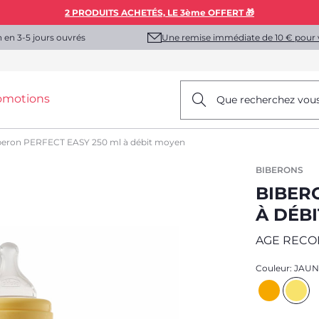
2 PRODUITS ACHETÉS, LE 3ème OFFERT 🎁
Une remise immédiate de 10 € pour 
n en 3-5 jours ouvrés
omotions
Que recherchez vou
beron PERFECT EASY 250 ml à débit moyen
BIBERONS
BIBER
À DÉB
AGE REC
Couleur:
JAUN