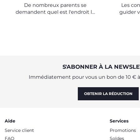
De nombreux parents se
Les con
demandent quel est l'endroit le
guider v
plus propice au sommeil de leur
étap
petit.
S'ABONNER À LA NEWSLE
Immédiatement pour vous un bon de 10 € à 
OBTENIR LA RÉDUCTION
Aide
Services
Service client
Promotions
FAQ
Soldes