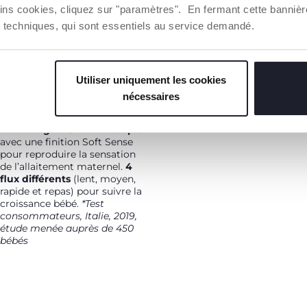
La tétine
s'adapte
ins cookies, cliquez sur "paramètres". En fermant cette banniè
parfaitement à la bouche d
Tétine acceptée par 9 bébés
ies techniques, qui sont essentiels au service demandé.
bébé
et respecte le
sur 10. *
La forme
mouvement naturel de
symétrique, étirée et aplatie
succion
. Acceptée par 9
du silicone est inspirée de la
bébés sur 10.*
*Test
forme que prend le mamelon
consommateurs, Italie, 2019,
dans la bouche de bébé
Utiliser uniquement les cookies
étude menée auprès de 450
pendant la tétée. Elle favorise
nécessaires
bébés
une
prise du sein correcte
et
un
mouvement péristaltique
de la langue
.
Silicone souple
avec une finition Soft Sense
pour reproduire la sensation
de l’allaitement maternel.
4
flux différents
(lent, moyen,
rapide et repas) pour suivre la
croissance bébé.
*Test
consommateurs, Italie, 2019,
étude menée auprès de 450
bébés