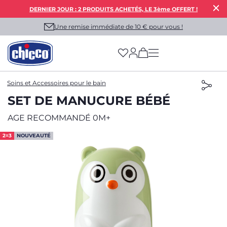
DERNIER JOUR : 2 PRODUITS ACHETÉS, LE 3ème OFFERT !
Une remise immédiate de 10 € pour vous !
(has more options on
Soins et Accessoires pour le bain
SET DE MANUCURE BÉBÉ
AGE RECOMMANDÉ 0M+
2=3
NOUVEAUTÉ